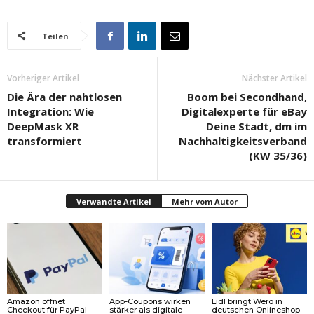
Teilen
Vorheriger Artikel
Nächster Artikel
Die Ära der nahtlosen
Boom bei Secondhand,
Integration: Wie
Digitalexperte für eBay
DeepMask XR
Deine Stadt, dm im
transformiert
Nachhaltigkeitsverband
(KW 35/36)
Verwandte Artikel
Mehr vom Autor
Amazon öffnet
App-Coupons wirken
Lidl bringt Wero in
Checkout für PayPal-
stärker als digitale
deutschen Onlineshop