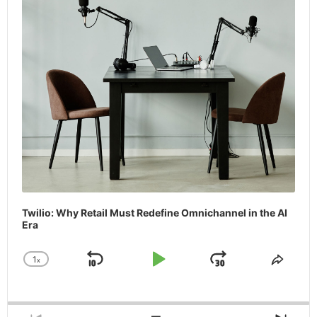
Twilio: Why Retail Must Redefine Omnichannel in the AI
Era
1
x
Skip
Play
Jump
Change
Share
Playback
This
Backward
Pause
Forward
Rate
Episo