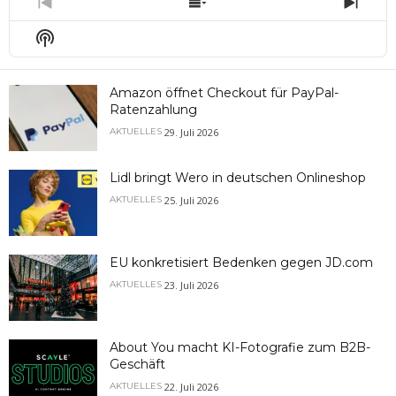
Previous
Show
Next
Episode
Episodes
Epis
Show
List
Podcast
Information
Amazon öffnet Checkout für PayPal-
Ratenzahlung
29. Juli 2026
AKTUELLES
Lidl bringt Wero in deutschen Onlineshop
25. Juli 2026
AKTUELLES
EU konkretisiert Bedenken gegen JD.com
23. Juli 2026
AKTUELLES
About You macht KI-Fotografie zum B2B-
Geschäft
22. Juli 2026
AKTUELLES