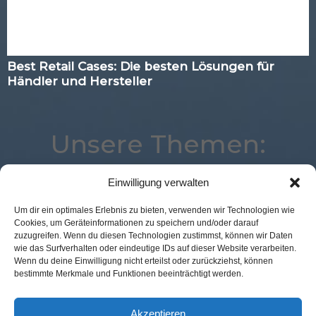
Best Retail Cases: Die besten Lösungen für
Händler und Hersteller
Unsere Themen:
Einwilligung verwalten
Voice
Marketing
Commerce
Location
Um dir ein optimales Erlebnis zu bieten, verwenden wir Technologien wie
Cookies, um Geräteinformationen zu speichern und/oder darauf
Analytics
Payment
Augmented Reality
zuzugreifen. Wenn du diesen Technologien zustimmst, können wir Daten
Best Retail Cases
Künstliche Intelligenz
Advertising
wie das Surfverhalten oder eindeutige IDs auf dieser Website verarbeiten.
Wenn du deine Einwilligung nicht erteilst oder zurückziehst, können
Digital
Kassenlose Läden
Loyalty
Mobile
bestimmte Merkmale und Funktionen beeinträchtigt werden.
Logistik
eCommerce
Corona
POS Connect
Expertenwissen
Studie
Akzeptieren