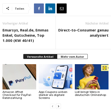
Teilen
Vorheriger Artikel
Nächster Artikel
Emarsys, Real.de, Emmas
Direct-to-Consumer genau
Enkel, Gutscheine, Top
analysiert
1.000 (KW 40/41)
Verwandte Artikel
Mehr vom Autor
Amazon öffnet
App-Coupons wirken
Lidl bringt Wero in
Checkout für PayPal-
stärker als digitale
deutschen Onlineshop
Ratenzahlung
Screens