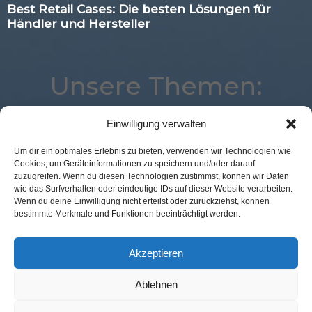
Best Retail Cases: Die besten Lösungen für
Händler und Hersteller
Unsere Themen:
Einwilligung verwalten
Voice
Analytics
Künstliche Intelligenz
Loyalty
Um dir ein optimales Erlebnis zu bieten, verwenden wir Technologien wie
Cookies, um Geräteinformationen zu speichern und/oder darauf
POS Connect
Kassenlose Läden
Marketing
zuzugreifen. Wenn du diesen Technologien zustimmst, können wir Daten
Mobile
Advertising
Expertenwissen
Corona
wie das Surfverhalten oder eindeutige IDs auf dieser Website verarbeiten.
Wenn du deine Einwilligung nicht erteilst oder zurückziehst, können
Logistik
Commerce
eCommerce
Studie
bestimmte Merkmale und Funktionen beeinträchtigt werden.
Location
Augmented Reality
Digital
Best Retail Cases
Payment
Akzeptieren
Ablehnen