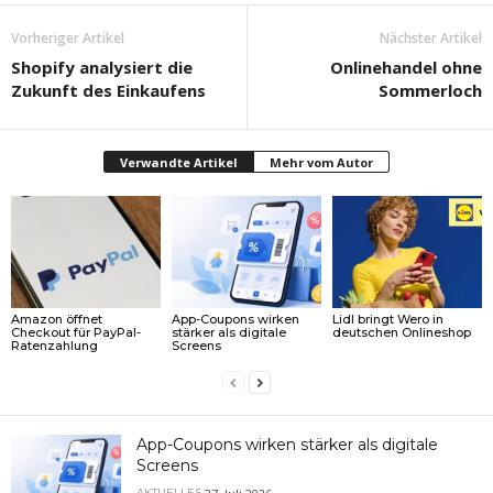
Vorheriger Artikel
Nächster Artikel
Shopify analysiert die
Onlinehandel ohne
Zukunft des Einkaufens
Sommerloch
Verwandte Artikel
Mehr vom Autor
Amazon öffnet
App-Coupons wirken
Lidl bringt Wero in
Checkout für PayPal-
stärker als digitale
deutschen Onlineshop
Ratenzahlung
Screens
App-Coupons wirken stärker als digitale
Screens
AKTUELLES