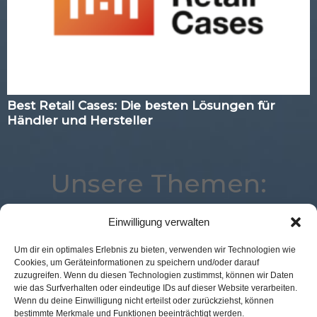
Best Retail Cases: Die besten Lösungen für
Händler und Hersteller
Unsere Themen:
Einwilligung verwalten
Corona
Logistik
Expertenwissen
Advertising
Um dir ein optimales Erlebnis zu bieten, verwenden wir Technologien wie
Cookies, um Geräteinformationen zu speichern und/oder darauf
Marketing
Commerce
Mobile
Payment
zuzugreifen. Wenn du diesen Technologien zustimmst, können wir Daten
POS Connect
Studie
Best Retail Cases
Voice
wie das Surfverhalten oder eindeutige IDs auf dieser Website verarbeiten.
Wenn du deine Einwilligung nicht erteilst oder zurückziehst, können
eCommerce
Digital
Analytics
Kassenlose Läden
bestimmte Merkmale und Funktionen beeinträchtigt werden.