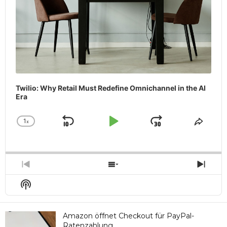
Twilio: Why Retail Must Redefine Omnichannel in the AI
Era
1
x
Skip
Play
Jump
Change
Share
Playback
This
Backward
Pause
Forward
Rate
Episo
Previous
Show
Next
Episode
Episodes
Epis
Show
List
Podcast
Information
Amazon öffnet Checkout für PayPal-
Ratenzahlung