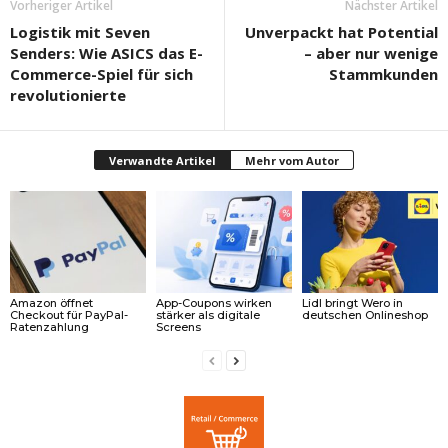
Vorheriger Artikel
Nächster Artikel
Logistik mit Seven
Unverpackt hat Potential
Senders: Wie ASICS das E-
– aber nur wenige
Commerce-Spiel für sich
Stammkunden
revolutionierte
Verwandte Artikel
Mehr vom Autor
Amazon öffnet
App-Coupons wirken
Lidl bringt Wero in
Checkout für PayPal-
stärker als digitale
deutschen Onlineshop
Ratenzahlung
Screens