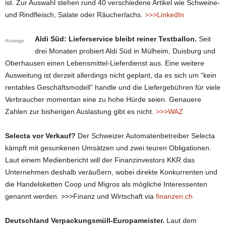
ist. Zur Auswahl stehen rund 40 verschiedene Artikel wie Schweine-
und Rindfleisch, Salate oder Räucherlachs.
>>>LinkedIn
Aldi Süd: Lieferservice bleibt reiner Testballon.
Seit
Anzeige
drei Monaten probiert Aldi Süd in Mülheim, Duisburg und
Oberhausen einen Lebensmittel-Lieferdienst aus. Eine weitere
Ausweitung ist derzeit allerdings nicht geplant, da es sich um “kein
rentables Geschäftsmodell” handle und die Liefergebühren für viele
Verbraucher momentan eine zu hohe Hürde seien. Genauere
Zahlen zur bisherigen Auslastung gibt es nicht.
>>>WAZ
Selecta vor Verkauf?
Der Schweizer Automatenbetreiber Selecta
kämpft mit gesunkenen Umsätzen und zwei teuren Obligationen.
Laut einem Medienbericht will der Finanzinvestors KKR das
Unternehmen deshalb veräußern, wobei direkte Konkurrenten und
die Handelsketten Coop und Migros als mögliche Interessenten
genannt werden. >>>Finanz und Wirtschaft via
finanzen.ch
Deutschland Verpackungsmüll-Europameister.
Laut dem