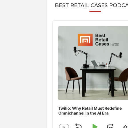
BEST RETAIL CASES PODC
Audio
Player
Twilio: Why Retail Must Redefine
Omnichannel in the AI Era
1
x