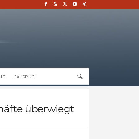
IE
JAHRBUCH
chäfte überwiegt