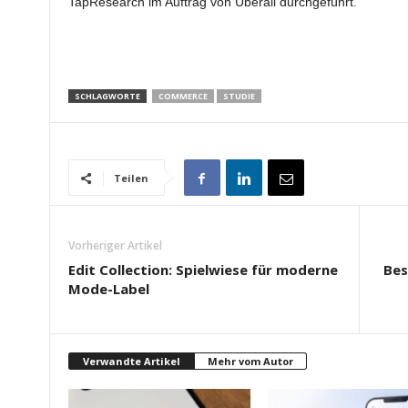
TapResearch im Auftrag von Uberall durchgeführt.
SCHLAGWORTE
COMMERCE
STUDIE
Teilen
Vorheriger Artikel
Edit Collection: Spielwiese für moderne
Bes
Mode-Label
Verwandte Artikel
Mehr vom Autor