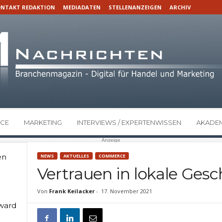
NTAKT REDAKTION
MEDIADATEN
STELLENANZEIGEN
ARCHIV
CE
MARKETING
INTERVIEWS / EXPERTENWISSEN
AKADEM
Anzeige
en
NEWS
AKTUELLES
COMMERCE
Vertrauen in lokale Ges
Von
Frank Keilacker
-
17. November 2021
Award