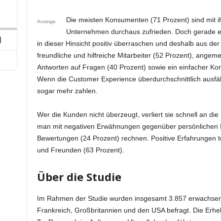
p
hare
his
ard
Die meisten Konsumenten (71 Prozent) sind mit i
pisode
Anzeige
Unternehmen durchaus zufrieden. Doch gerade e
Next
in dieser Hinsicht positiv überraschen und deshalb aus de
Episode
freundliche und hilfreiche Mitarbeiter (52 Prozent), angem
Antworten auf Fragen (40 Prozent) sowie ein einfacher Kon
Wenn die Customer Experience überdurchschnittlich ausfäll
sogar mehr zahlen.
Wer die Kunden nicht überzeugt, verliert sie schnell an d
man mit negativen Erwähnungen gegenüber persönlichen K
Bewertungen (24 Prozent) rechnen. Positive Erfahrungen t
und Freunden (63 Prozent).
Über die Studie
Im Rahmen der Studie wurden insgesamt 3.857 erwachsen
Frankreich, Großbritannien und den USA befragt. Die Er