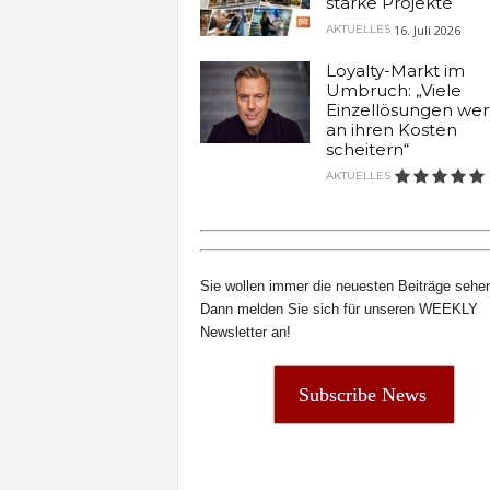
starke Projekte
t
16. Juli 2026
AKTUELLES
e
n
Loyalty-Markt im
Umbruch: „Viele
Einzellösungen we
an ihren Kosten
scheitern“
AKTUELLES
Sie wollen immer die neuesten Beiträge sehe
Dann melden Sie sich für unseren WEEKLY
Newsletter an!
Subscribe News