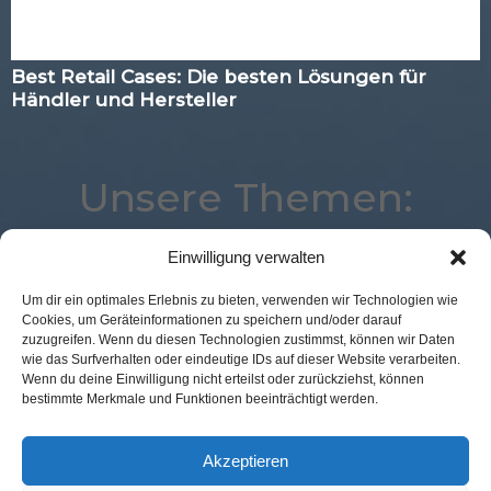
Best Retail Cases: Die besten Lösungen für
Händler und Hersteller
Unsere Themen:
Einwilligung verwalten
Studie
Digital
Voice
Payment
Commerce
Um dir ein optimales Erlebnis zu bieten, verwenden wir Technologien wie
Cookies, um Geräteinformationen zu speichern und/oder darauf
eCommerce
Marketing
Advertising
zuzugreifen. Wenn du diesen Technologien zustimmst, können wir Daten
Best Retail Cases
Kassenlose Läden
Mobile
wie das Surfverhalten oder eindeutige IDs auf dieser Website verarbeiten.
Wenn du deine Einwilligung nicht erteilst oder zurückziehst, können
Analytics
POS Connect
Augmented Reality
bestimmte Merkmale und Funktionen beeinträchtigt werden.
Corona
Künstliche Intelligenz
Loyalty
Logistik
Expertenwissen
Location
Akzeptieren