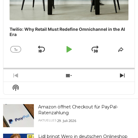
Twilio: Why Retail Must Redefine Omnichannel in the AI
Era
1
x
Skip
Play
Jump
Change
Share
Playback
This
Backward
Pause
Forward
Rate
Episo
Previous
Show
Next
Episode
Episodes
Epis
Show
List
Podcast
Information
Amazon öffnet Checkout für PayPal-
Ratenzahlung
29. Juli 2026
AKTUELLES
Lidl bringt Wero in deutschen Onlineshop