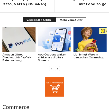
Otto, Netto (KW 44/45)
mit Food to go
Verwandte Artikel
Mehr vom Autor
Amazon öffnet
App-Coupons wirken
Lidl bringt Wero in
Checkout für PayPal-
stärker als digitale
deutschen Onlineshop
Ratenzahlung
Screens
Commerce