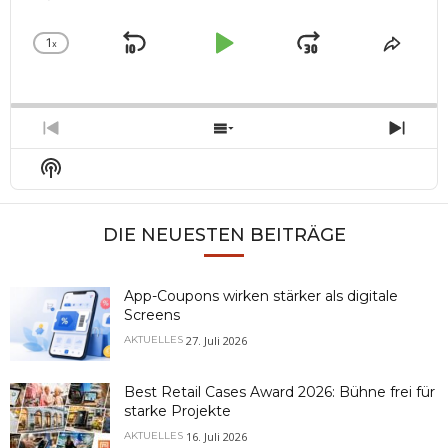
1
x
Skip
Play
Jump
Change
Share
Playback
This
Backward
Pause
Forward
Rate
Episo
Previous
Show
Next
Episode
Episodes
Epis
Show
List
Podcast
Information
DIE NEUESTEN BEITRÄGE
App-Coupons wirken stärker als digitale
Screens
27. Juli 2026
AKTUELLES
Best Retail Cases Award 2026: Bühne frei für
starke Projekte
16. Juli 2026
AKTUELLES