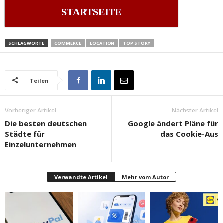
STARTSEITE
SCHLAGWORTE
COMMERCE
LOCATION
TOP STORY
Teilen
Vorheriger Artikel
Nächster Artikel
Die besten deutschen
Google ändert Pläne für
Städte für
das Cookie-Aus
Einzelunternehmen
Verwandte Artikel
Mehr vom Autor