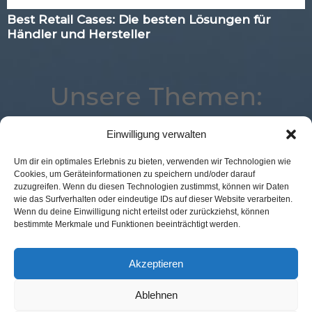
Best Retail Cases: Die besten Lösungen für
Händler und Hersteller
Unsere Themen:
Einwilligung verwalten
Marketing
Digital
Mobile
Payment
Voice
Um dir ein optimales Erlebnis zu bieten, verwenden wir Technologien wie
Cookies, um Geräteinformationen zu speichern und/oder darauf
Studie
Künstliche Intelligenz
Analytics
zuzugreifen. Wenn du diesen Technologien zustimmst, können wir Daten
Advertising
Loyalty
Kassenlose Läden
Logistik
wie das Surfverhalten oder eindeutige IDs auf dieser Website verarbeiten.
Wenn du deine Einwilligung nicht erteilst oder zurückziehst, können
Location
Corona
eCommerce
bestimmte Merkmale und Funktionen beeinträchtigt werden.
Augmented Reality
Best Retail Cases
Expertenwissen
Commerce
POS Connect
Akzeptieren
Ablehnen