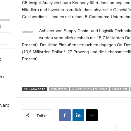
CB Insight-Analystin Laura Kennedy führt das nun beginn
p
hare
his
Händlern und Investoren zurück, dass physische Geschäft
ard
pisode
Geld verdient – und es mit reinen E-Commerce-Unternehmen 
Next
Anbieter von Supply Chain- und Logistik-Technolog
Anzeige
Episode
wurden vermutlich deshalb mit 15,7 Milliarden Do
Prozent). Deutliche Einbußen verbuchten dagegen On-De
(13,6 Milliarden Dollar / -27 Prozent) und die Lebensmittelli
E
Prozent).
en
SCHLAGWORTE
COMMERCE
KÜNSTLICHE INTELLIGENZ
LOCATION
Award
Teilen