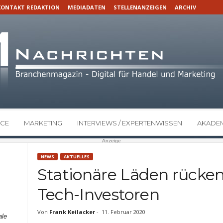
KONTAKT REDAKTION
MEDIADATEN
STELLENANZEIGEN
ARCHIV
CE
MARKETING
INTERVIEWS / EXPERTENWISSEN
AKADEM
Anzeige
NEWS
AKTUELLES
Stationäre Läden rücken
Tech-Investoren
Von
Frank Keilacker
-
11. Februar 2020
ale