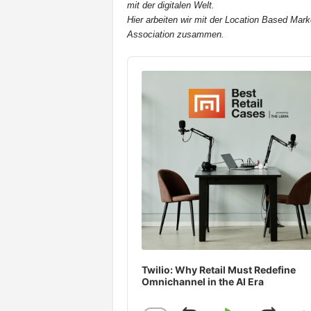
mit der digitalen Welt.
t
Hier arbeiten wir mit der Location Based Mark
e
Association zusammen.
n
Audio
Player
Twilio: Why Retail Must Redefine
Omnichannel in the AI Era