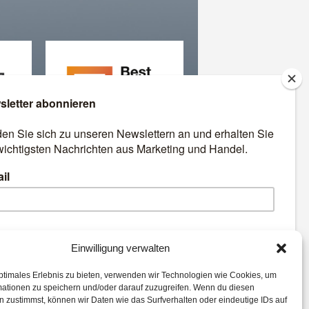
äre
Best Retail Cases: Die
besten Lösungen für Händler
und Hersteller
emen:
Einwilligung verwalten
ptimales Erlebnis zu bieten, verwenden wir Technologien wie Cookies, um
Connect
eCommerce
Analytics
mationen zu speichern und/oder darauf zuzugreifen. Wenn du diesen
ail Cases
Marketing
 zustimmst, können wir Daten wie das Surfverhalten oder eindeutige IDs auf