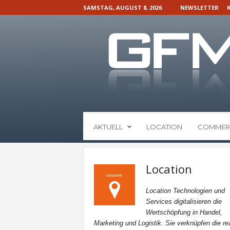
SAMSTAG, AUGUST 8, 2026
NEWSLETTER
G
AKTUELL
LOCATION
COMMER
F
M
N
a
Location
c
h
Location Technologien und
r
Services digitalisieren die
i
Wertschöpfung in Handel,
c
Marketing und Logistik. Sie verknüpfen die re
h