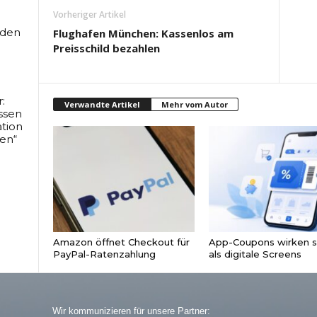
Vorheriger Artikel
rden
Flughafen München: Kassenlos am
Preisschild bezahlen
:
Verwandte Artikel
Mehr vom Autor
ssen
tion
en“
Amazon öffnet Checkout für
App-Coupons wirken s
PayPal-Ratenzahlung
als digitale Screens
Wir kommunizieren für unsere Partner: