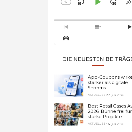
1
x
Skip
Play
Jum
Change
S
Playback
T
Backward
Pause
Forw
Rate
E
Previous
Show
Episode
Episodes
Show
List
Podcast
Information
DIE NEUESTEN BEITRÄG
App-Coupons wirk
stärker als digitale
Screens
27. Juli 2026
AKTUELLES
Best Retail Cases 
2026: Bühne frei für
starke Projekte
16. Juli 2026
AKTUELLES