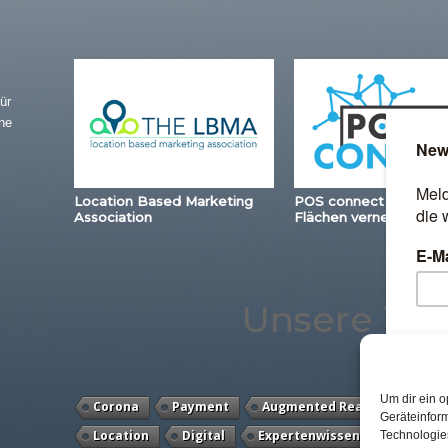
ür
ne
Location Based Marketing
POS connect – Station
Association
Flächen vernetzen
Unsere Th
Um dir ein o
Corona
Payment
Augmented Reality
POS 
Geräteinfor
Location
Digital
Expertenwissen
Best Ret
Technologien