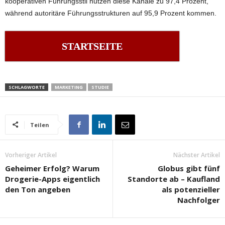
kooperativen Führungsstil nutzen diese Kanäle zu 97,4 Prozent,
während autoritäre Führungsstrukturen auf 95,9 Prozent kommen.
STARTSEITE
SCHLAGWORTE
MARKETING
STUDIE
Teilen
Vorheriger Artikel
Nächster Artikel
Geheimer Erfolg? Warum
Globus gibt fünf
Drogerie-Apps eigentlich
Standorte ab – Kaufland
den Ton angeben
als potenzieller
Nachfolger