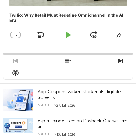
Twilio: Why Retail Must Redefine Omnichannel in the AI
Era
1
x
Skip
Play
Jump
Change
Share
Playback
This
Backward
Pause
Forward
Rate
Episo
Previous
Show
Next
Episode
Episodes
Epis
Show
List
Podcast
Information
App-Coupons wirken stärker als digitale
Screens
27. Juli 2026
AKTUELLES
expert bindet sich an Payback-Ökosystem
an
13. Juli 2026
AKTUELLES