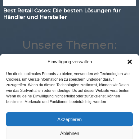
Best Retail Cases: Die besten Lösungen für
Händler und Hersteller
Unsere Themen:
Einwilligung verwalten
Commerce
Künstliche Intelligenz
Advertising
Um dir ein optimales Erlebnis zu bieten, verwenden wir Technologien wie
Cookies, um Geräteinformationen zu speichern und/oder darauf
Analytics
Location
Augmented Reality
zuzugreifen. Wenn du diesen Technologien zustimmst, können wir Daten
POS Connect
eCommerce
Logistik
Payment
wie das Surfverhalten oder eindeutige IDs auf dieser Website verarbeiten.
Wenn du deine Einwilligung nicht erteilst oder zurückziehst, können
Mobile
Best Retail Cases
Loyalty
bestimmte Merkmale und Funktionen beeinträchtigt werden.
Kassenlose Läden
Digital
Corona
Marketing
Voice
Studie
Expertenwissen
Akzeptieren
Ablehnen