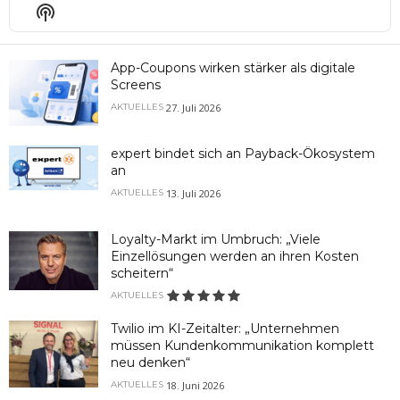
Episode
Episodes
Epis
Show
List
Podcast
Information
App-Coupons wirken stärker als digitale
Screens
27. Juli 2026
AKTUELLES
expert bindet sich an Payback-Ökosystem
an
13. Juli 2026
AKTUELLES
Loyalty-Markt im Umbruch: „Viele
Einzellösungen werden an ihren Kosten
scheitern“
AKTUELLES
Twilio im KI-Zeitalter: „Unternehmen
müssen Kundenkommunikation komplett
neu denken“
18. Juni 2026
AKTUELLES