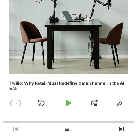
Twilio: Why Retail Must Redefine Omnichannel in the AI
Era
1
x
Skip
Play
Jump
Change
Share
Playback
This
Backward
Pause
Forward
Rate
Episo
Previous
Show
Next