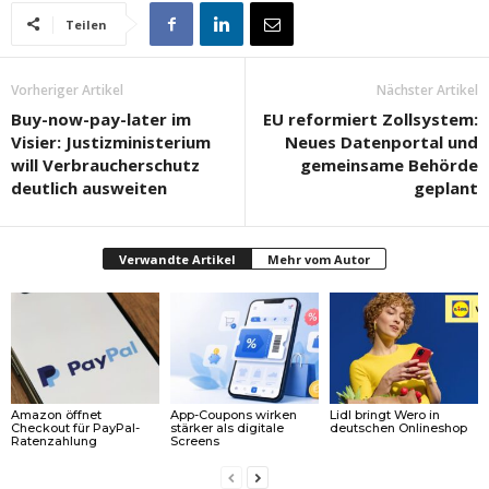
Teilen
Vorheriger Artikel
Nächster Artikel
Buy-now-pay-later im
EU reformiert Zollsystem:
Visier: Justizministerium
Neues Datenportal und
will Verbraucherschutz
gemeinsame Behörde
deutlich ausweiten
geplant
Verwandte Artikel
Mehr vom Autor
Amazon öffnet
App-Coupons wirken
Lidl bringt Wero in
Checkout für PayPal-
stärker als digitale
deutschen Onlineshop
Ratenzahlung
Screens