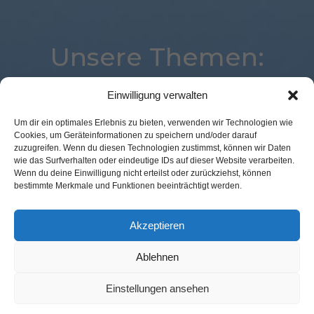
Unsere Themen:
Einwilligung verwalten
Mobile
eCommerce
Marketing
Logistik
Um dir ein optimales Erlebnis zu bieten, verwenden wir Technologien wie
Cookies, um Geräteinformationen zu speichern und/oder darauf
Payment
Corona
Commerce
Digital
zuzugreifen. Wenn du diesen Technologien zustimmst, können wir Daten
Analytics
Best Retail Cases
Expertenwissen
wie das Surfverhalten oder eindeutige IDs auf dieser Website verarbeiten.
Wenn du deine Einwilligung nicht erteilst oder zurückziehst, können
Voice
Location
Studie
POS Connect
bestimmte Merkmale und Funktionen beeinträchtigt werden.
Kassenlose Läden
Augmented Reality
Künstliche Intelligenz
Loyalty
Advertising
Akzeptieren
Ablehnen
Kontakt Redaktion
Impressum
Datenschutz
AGB
Einstellungen ansehen
Cookie-Richtlinie (EU)