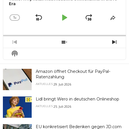
Era
1
x
Skip
Play
Jump
Change
Share
Playback
This
Backward
Pause
Forward
Rate
Episo
Previous
Show
Next
Episode
Episodes
Epis
Show
List
Podcast
Information
Amazon öffnet Checkout für PayPal-
Ratenzahlung
29. Juli 2026
AKTUELLES
Lidl bringt Wero in deutschen Onlineshop
25. Juli 2026
AKTUELLES
EU konkretisiert Bedenken gegen JD.com