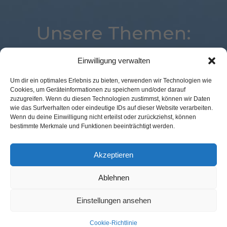
Unsere Themen:
Einwilligung verwalten
Augmented Reality
Advertising
Corona
Um dir ein optimales Erlebnis zu bieten, verwenden wir Technologien wie
Cookies, um Geräteinformationen zu speichern und/oder darauf
Commerce
Digital
Location
POS Connect
zuzugreifen. Wenn du diesen Technologien zustimmst, können wir Daten
Studie
Marketing
Logistik
Best Retail Cases
wie das Surfverhalten oder eindeutige IDs auf dieser Website verarbeiten.
Wenn du deine Einwilligung nicht erteilst oder zurückziehst, können
Expertenwissen
Payment
Loyalty
Analytics
bestimmte Merkmale und Funktionen beeinträchtigt werden.
Mobile
Voice
Kassenlose Läden
Künstliche Intelligenz
eCommerce
Akzeptieren
Ablehnen
Kontakt Redaktion
Impressum
Datenschutz
AGB
Einstellungen ansehen
Cookie-Richtlinie (EU)
Cookie-Richtlinie
© GFM Nachrichten:
11 Prozent Communication