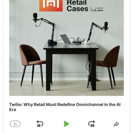
Twilio: Why Retail Must Redefine Omnichannel in the AI
Era
1
x
Skip
Play
Jump
Change
Share
Playback
This