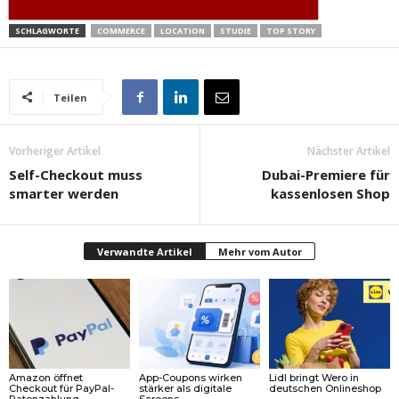
SCHLAGWORTE
COMMERCE
LOCATION
STUDIE
TOP STORY
Teilen
Vorheriger Artikel
Nächster Artikel
Self-Checkout muss
Dubai-Premiere für
smarter werden
kassenlosen Shop
Verwandte Artikel
Mehr vom Autor
Amazon öffnet
App-Coupons wirken
Lidl bringt Wero in
Checkout für PayPal-
stärker als digitale
deutschen Onlineshop