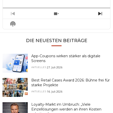
Backward
Pause
Forward
Rate
Episo
Previous
Show
Next
Episode
Episodes
Epis
Show
List
Podcast
Information
DIE NEUESTEN BEITRÄGE
App-Coupons wirken stärker als digitale
Screens
27. Juli 2026
AKTUELLES
Best Retail Cases Award 2026: Bühne frei für
starke Projekte
16. Juli 2026
AKTUELLES
Loyalty-Markt im Umbruch: „Viele
Einzellösungen werden an ihren Kosten