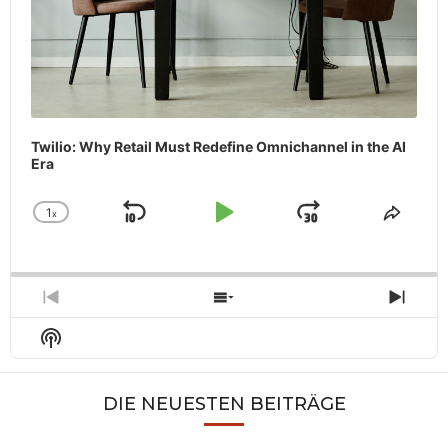
Twilio: Why Retail Must Redefine Omnichannel in the AI
Era
1
x
Skip
Play
Jump
Change
Share
Playback
This
Backward
Pause
Forward
Rate
Episo
Previous
Show
Next
Episode
Episodes
Epis
Show
List
Podcast
Information
DIE NEUESTEN BEITRÄGE