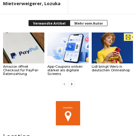
Mietverweigerer, Lozuka
Verwandte Artikel
Mehr vom Autor
Amazon öffnet
App-Coupons wirken
Lidl bringt Wero in
Checkout für PayPal-
stärker als digitale
deutschen Onlineshop
Ratenzahlung
Screens