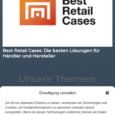
Best Retail Cases: Die besten Lösungen für
Händler und Hersteller
Unsere Themen:
Einwilligung verwalten
Studie
Expertenwissen
Loyalty
Advertising
Um dir ein optimales Erlebnis zu bieten, verwenden wir Technologien wie
Cookies, um Geräteinformationen zu speichern und/oder darauf
Kassenlose Läden
eCommerce
zuzugreifen. Wenn du diesen Technologien zustimmst, können wir Daten