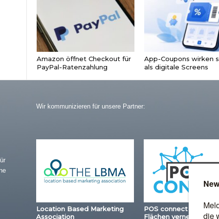
Amazon öffnet Checkout für
App-Coupons wirken s
PayPal-Ratenzahlung
als digitale Screens
Wir kommunizieren für unsere Partner:
ür
ne
Location Based Marketing
POS connect – Station
Association
Flächen vernetzen