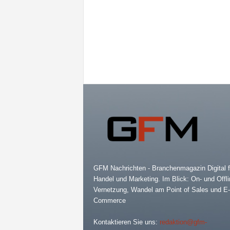
GFM Nachrichten - Branchenmagazin Digital f
Handel und Marketing. Im Blick: On- und Offli
Vernetzung, Wandel am Point of Sales und E-
Commerce
Kontaktieren Sie uns:
redaktion@gfm-