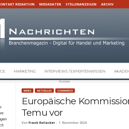
KONTAKT REDAKTION
MEDIADATEN
STELLENANZEIGEN
ARCHIV
CE
MARKETING
INTERVIEWS / EXPERTENWISSEN
AKADEM
Anzeige
NEWS
AKTUELLES
COMMERCE
Europäische Kommissio
e
Temu vor
re
ngen
Von
Frank Keilacker
-
1. November 2024
ch