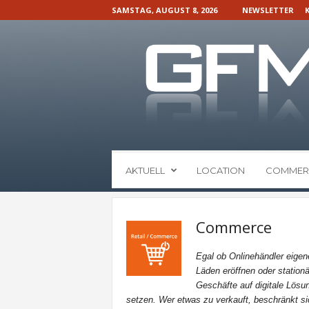
SAMSTAG, AUGUST 8, 2026
NEWSLETTER
G
AKTUELL
LOCATION
COMMER
F
M
N
a
Commerce
c
h
Egal ob Onlinehändler eigen
r
Läden eröffnen oder stationä
i
Geschäfte auf digitale Lösu
c
setzen. Wer etwas zu verkauft, beschränkt si
h