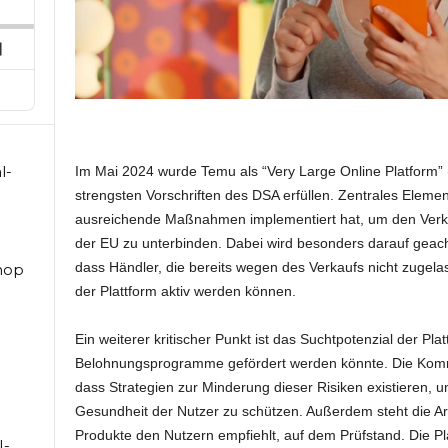
ard
pisode
Next
Episode
l-
Im Mai 2024 wurde Temu als “Very Large Online Platform”
strengsten Vorschriften des DSA erfüllen. Zentrales Elemen
ausreichende Maßnahmen implementiert hat, um den Verka
der EU zu unterbinden. Dabei wird besonders darauf geacht
dass Händler, die bereits wegen des Verkaufs nicht zugela
hop
der Plattform aktiv werden können.
Ein weiterer kritischer Punkt ist das Suchtpotenzial der Pla
Belohnungsprogramme gefördert werden könnte. Die Komm
dass Strategien zur Minderung dieser Risiken existieren, 
Gesundheit der Nutzer zu schützen. Außerdem steht die Ar
Produkte den Nutzern empfiehlt, auf dem Prüfstand. Die P
I-