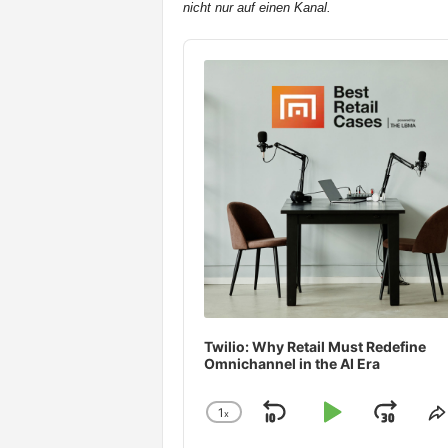
nicht nur auf einen Kanal.
t
e
Audio
n
Player
Twilio: Why Retail Must Redefine
Omnichannel in the AI Era
1
x
Skip
Play
Jum
Change
S
Playback
T