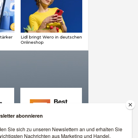
tärker
Lidl bringt Wero in deutschen
Onlineshop
äre
Best Retail Cases: Die
besten Lösungen für Händler