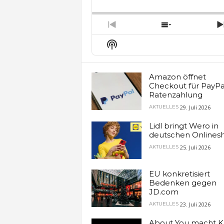
Backward
Pause
Forw
Rate
E
Previous
Show
Episode
Episodes
Show
List
Podcast
Information
Amazon öffnet
Checkout für PayPa
Ratenzahlung
29. Juli 2026
AKTUELLES
Lidl bringt Wero in
deutschen Onlines
25. Juli 2026
AKTUELLES
EU konkretisiert
Bedenken gegen
JD.com
23. Juli 2026
AKTUELLES
About You macht K