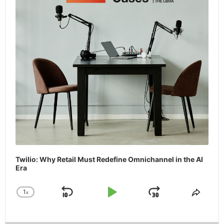
Twilio: Why Retail Must Redefine Omnichannel in the AI
Era
1
x
Skip
Play
Jump
Change
Share
Playback
This
Backward
Pause
Forward
Rate
Episo