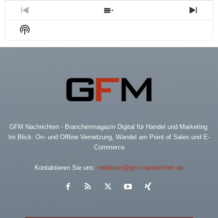
Previous
Show
Next
Episode
Episodes
Epis
Show
List
Podcast
Information
GFM Nachrichten - Branchenmagazin Digital für Handel und Marketing.
Im Blick: On- und Offline Vernetzung, Wandel am Point of Sales und E-
Commerce
Kontaktieren Sie uns:
redaktion@gfm-nachrichten.de