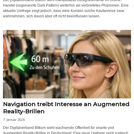
Der Digitalverband Bitkom sieht manipulative Designelemente im Online-
Handel (sogenannte Dark Pattern) weiterhin als verbreitetes Phänomen. Eine
aktuelle Umfrage zeigt jedoch, dass viele Kunden solche Kaufanreize zwar
wahrnehmen, sich davon aber oft nicht beeinflussen lassen.
Navigation treibt Interesse an Augmented
Reality-Brillen
7. Januar 2026
Der Digitalverband Bitkom sieht wachsende Offenheit für smarte und
Augmented-Reality-Brillen in Deutschland. Eine neue Umfrage zeigt zugleich,