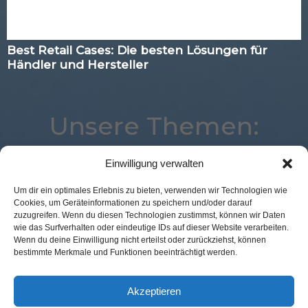
Best Retail Cases: Die besten Lösungen für
Händler und Hersteller
Unsere Themen:
Einwilligung verwalten
Loyalty
eCommerce
Logistik
Best Retail Cases
Um dir ein optimales Erlebnis zu bieten, verwenden wir Technologien wie
Cookies, um Geräteinformationen zu speichern und/oder darauf
POS Connect
Expertenwissen
Analytics
zuzugreifen. Wenn du diesen Technologien zustimmst, können wir Daten
Location
Commerce
Marketing
Advertising
wie das Surfverhalten oder eindeutige IDs auf dieser Website verarbeiten.
Wenn du deine Einwilligung nicht erteilst oder zurückziehst, können
Payment
Augmented Reality
Künstliche Intelligenz
bestimmte Merkmale und Funktionen beeinträchtigt werden.
Studie
Kassenlose Läden
Corona
Digital
Voice
Mobile
Akzeptieren