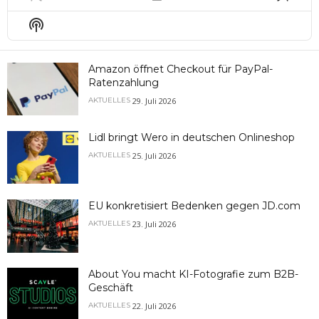
Previous
Show
Next
Episode
Episodes
Epis
Show
List
Podcast
Information
Amazon öffnet Checkout für PayPal-
Ratenzahlung
29. Juli 2026
AKTUELLES
Lidl bringt Wero in deutschen Onlineshop
25. Juli 2026
AKTUELLES
EU konkretisiert Bedenken gegen JD.com
23. Juli 2026
AKTUELLES
About You macht KI-Fotografie zum B2B-
Geschäft
22. Juli 2026
AKTUELLES