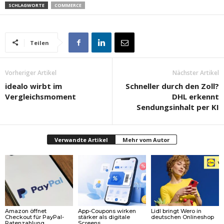
SCHLAGWORTE
COMMERCE
Teilen
Vorheriger Artikel
Nächster Artikel
idealo wirbt im
Schneller durch den Zoll?
Vergleichsmoment
DHL erkennt
Sendungsinhalt per KI
Verwandte Artikel
Mehr vom Autor
Amazon öffnet
App-Coupons wirken
Lidl bringt Wero in
Checkout für PayPal-
stärker als digitale
deutschen Onlineshop
Ratenzahlung
Screens