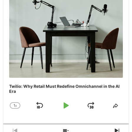
Twilio: Why Retail Must Redefine Omnichannel in the AI
Era
1
x
Skip
Play
Jump
Change
Share
Playback
This
Backward
Pause
Forward
Rate
Episo