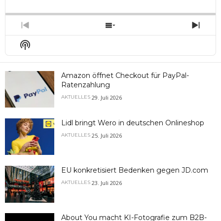
Backward
Pause
Forward
Rate
Episo
Previous
Show
Next
Episode
Episodes
Epis
Show
List
Podcast
Information
Amazon öffnet Checkout für PayPal-
Ratenzahlung
29. Juli 2026
AKTUELLES
Lidl bringt Wero in deutschen Onlineshop
25. Juli 2026
AKTUELLES
EU konkretisiert Bedenken gegen JD.com
23. Juli 2026
AKTUELLES
About You macht KI-Fotografie zum B2B-