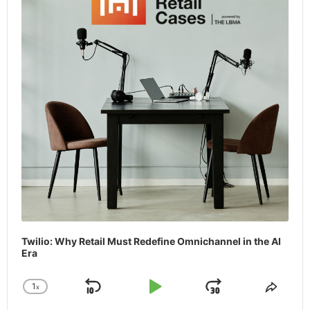
Twilio: Why Retail Must Redefine Omnichannel in the AI
Era
1
x
Skip
Play
Jump
Change
Share
Playback
This