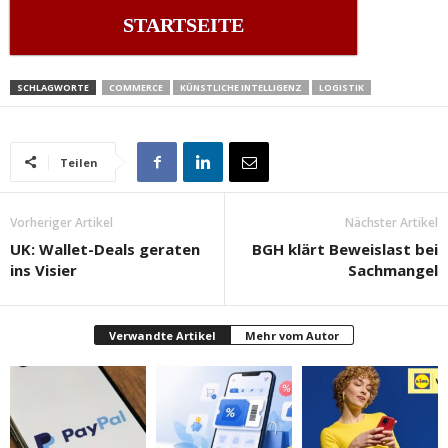
STARTSEITE
SCHLAGWORTE
COMMERCE
KÜNSTLICHE INTELLIGENZ
LOGISTIK
Teilen
Vorheriger Artikel
Nächster Artikel
UK: Wallet-Deals geraten
BGH klärt Beweislast bei
ins Visier
Sachmangel
Verwandte Artikel
Mehr vom Autor