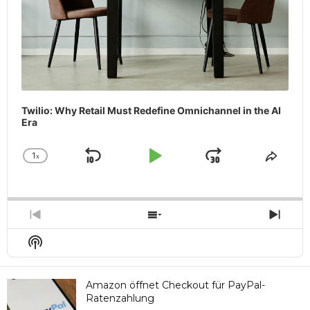
Twilio: Why Retail Must Redefine Omnichannel in the AI
Era
1
x
Skip
Play
Jump
Change
Share
Playback
This
Backward
Pause
Forward
Rate
Episo
Previous
Show
Next
Episode
Episodes
Epis
Show
List
Podcast
Information
Amazon öffnet Checkout für PayPal-
Ratenzahlung