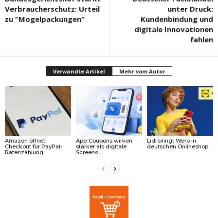
Verbraucherschutz: Urteil
unter Druck:
zu “Mogelpackungen”
Kundenbindung und
digitale Innovationen
fehlen
Verwandte Artikel
Mehr vom Autor
Amazon öffnet
App-Coupons wirken
Lidl bringt Wero in
Checkout für PayPal-
stärker als digitale
deutschen Onlineshop
Ratenzahlung
Screens