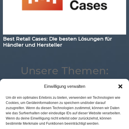
Best Retail Cases: Die besten Lösungen für
Händler und Hersteller
Unsere Themen:
Einwilligung verwalten
Advertising
Loyalty
Voice
Digital
Um dir ein optimales Erlebnis zu bieten, verwenden wir Technologien wie
Cookies, um Geräteinformationen zu speichern und/oder darauf
Expertenwissen
Logistik
POS Connect
zuzugreifen. Wenn du diesen Technologien zustimmst, können wir Daten
Commerce
eCommerce
Corona
wie das Surfverhalten oder eindeutige IDs auf dieser Website verarbeiten.
Wenn du deine Einwilligung nicht erteilst oder zurückziehst, können
Künstliche Intelligenz
Marketing
Best Retail Cases
bestimmte Merkmale und Funktionen beeinträchtigt werden.