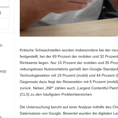
ard
pisode
Next
Episode
l-
Kritische Schwachstellen wurden insbesondere bei der neuen
festgestellt, bei der 69 Prozent der mobilen und 32 Proze
Richtwerte liegen. Nur 15 Prozent der mobilen und 35 Pro
reibungsloses Nutzererlebnis gemäß den Google-Standar
hop
Technologiesektor mit 19 Prozent (mobil) und 44 Prozent (
Gegensatz dazu liegt der Reisesektor mit 6 Prozent (mobil
zurück. Neben „INP“ zählen auch „Largest Contentful Paint
(CLS) zu den häufigsten Problembereichen.
Die Untersuchung beruht auf einer Analyse mithilfe des C
Datensatzes von Google. Bewertet wurden die digitalen Le
I-