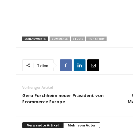
SCHLAGWORTE
COMMERCE
STUDIE
TOP STORY
Teilen
Vorheriger Artikel
Gero Furchheim neuer Präsident von
Ecommerce Europe
Ma
Verwandte Artikel
Mehr vom Autor