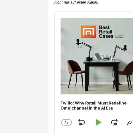
nicht nur auf einen Kanal.
t
e
Audio
n
Player
Twilio: Why Retail Must Redefine
Omnichannel in the AI Era
1
x
Skip
Play
Jum
Change
S
Playback
T