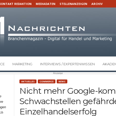
KONTAKT REDAKTION
MEDIADATEN
STELLENANZEIGEN
ARCHIV
CE
MARKETING
INTERVIEWS / EXPERTENWISSEN
AKADEM
Anzeige
AKTUELLES
COMMERCE
NEWS
Nicht mehr Google-kompa
e
Schwachstellen gefährd
re
ngen
Einzelhandelserfolg
ch