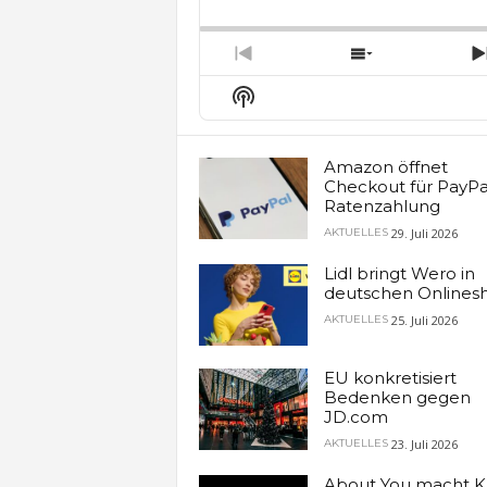
Backward
Pause
Forw
Rate
E
Previous
Show
Episode
Episodes
Show
List
Podcast
Information
Amazon öffnet
Checkout für PayPa
Ratenzahlung
29. Juli 2026
AKTUELLES
Lidl bringt Wero in
deutschen Onlines
25. Juli 2026
AKTUELLES
EU konkretisiert
Bedenken gegen
JD.com
23. Juli 2026
AKTUELLES
About You macht K