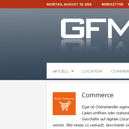
MONTAG, AUGUST 10, 2026
NEWSLETTER
G
AKTUELL
LOCATION
COMMER
F
M
N
a
Commerce
c
h
Egal ob Onlinehändler eigen
r
Läden eröffnen oder stationä
i
Geschäfte auf digitale Lösu
c
setzen. Wer etwas zu verkauft, beschränkt si
h