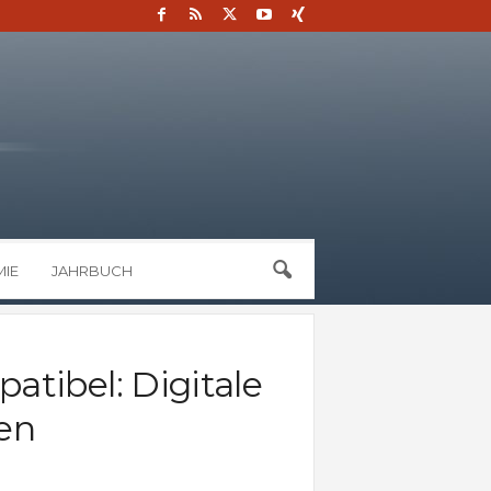
IE
JAHRBUCH
tibel: Digitale
en