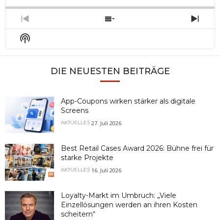
Rate
Episo
Previous
Show
Next
Episode
Episodes
Epis
Show
List
Podcast
Information
DIE NEUESTEN BEITRÄGE
App-Coupons wirken stärker als digitale
Screens
27. Juli 2026
AKTUELLES
Best Retail Cases Award 2026: Bühne frei für
starke Projekte
16. Juli 2026
AKTUELLES
Loyalty-Markt im Umbruch: „Viele
Einzellösungen werden an ihren Kosten
scheitern“