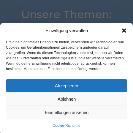
Unsere Themen:
Einwilligung verwalten
Digital
Studie
Commerce
Kassenlose Läden
Um dir ein optimales Erlebnis zu bieten, verwenden wir Technologien wie
Cookies, um Geräteinformationen zu speichern und/oder darauf
Best Retail Cases
Advertising
Loyalty
zuzugreifen. Wenn du diesen Technologien zustimmst, können wir Daten
eCommerce
Logistik
Künstliche Intelligenz
wie das Surfverhalten oder eindeutige IDs auf dieser Website verarbeiten.
Wenn du deine Einwilligung nicht erteilst oder zurückziehst, können
Voice
POS Connect
Marketing
Payment
bestimmte Merkmale und Funktionen beeinträchtigt werden.
Expertenwissen
Location
Mobile
Corona
Analytics
Augmented Reality
Akzeptieren
Ablehnen
Kontakt Redaktion
Impressum
Datenschutz
AGB
Einstellungen ansehen
Cookie-Richtlinie (EU)
Cookie-Richtlinie
© GFM Nachrichten:
11 Prozent Communication