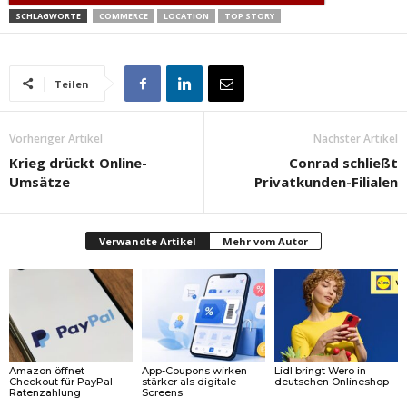
SCHLAGWORTE
COMMERCE
LOCATION
TOP STORY
Teilen
Vorheriger Artikel
Nächster Artikel
Krieg drückt Online-
Conrad schließt
Umsätze
Privatkunden-Filialen
Verwandte Artikel
Mehr vom Autor
Amazon öffnet
App-Coupons wirken
Lidl bringt Wero in
Checkout für PayPal-
stärker als digitale
deutschen Onlineshop
Ratenzahlung
Screens