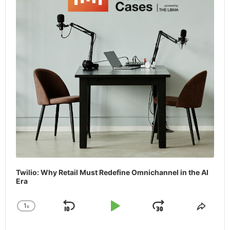
Twilio: Why Retail Must Redefine Omnichannel in the AI
Era
1
x
Skip
Play
Jump
Change
Share
Playback
This
Backward
Pause
Forward