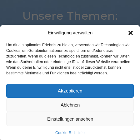
Unsere Themen:
Einwilligung verwalten
Best Retail Cases
Digital
Location
Marketing
Um dir ein optimales Erlebnis zu bieten, verwenden wir Technologien wie
Cookies, um Geräteinformationen zu speichern und/oder darauf
Voice
Kassenlose Läden
Studie
eCommerce
zuzugreifen. Wenn du diesen Technologien zustimmst, können wir Daten
Loyalty
Mobile
Expertenwissen
Logistik
wie das Surfverhalten oder eindeutige IDs auf dieser Website verarbeiten.
Wenn du deine Einwilligung nicht erteilst oder zurückziehst, können
Corona
Künstliche Intelligenz
Augmented Reality
bestimmte Merkmale und Funktionen beeinträchtigt werden.
POS Connect
Payment
Analytics
Advertising
Commerce
Akzeptieren
Ablehnen
Kontakt Redaktion
Impressum
Datenschutz
AGB
Einstellungen ansehen
Cookie-Richtlinie (EU)
Cookie-Richtlinie
© GFM Nachrichten:
11 Prozent Communication