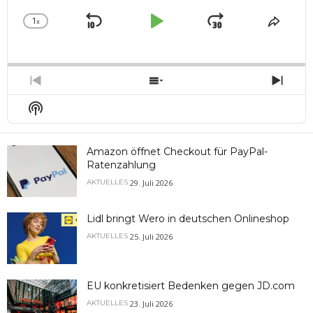
1
x
Skip
Play
Jump
Change
Share
Playback
This
Backward
Pause
Forward
Rate
Episo
Previous
Show
Next
Episode
Episodes
Epis
Show
List
Podcast
Information
Amazon öffnet Checkout für PayPal-
Ratenzahlung
29. Juli 2026
AKTUELLES
Lidl bringt Wero in deutschen Onlineshop
25. Juli 2026
AKTUELLES
EU konkretisiert Bedenken gegen JD.com
23. Juli 2026
AKTUELLES