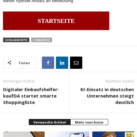
dieser hybride Ansatz an Bedeutung.
STARTSEITE
SCHLAGWORTE
COMMERCE
Teilen
Vorheriger Artikel
Nächster Artikel
Digitaler Einkaufshelfer:
KI-Einsatz in deutschen
kaufDA startet smarte
Unternehmen steigt
Shoppingliste
deutlich
Verwandte Artikel
Mehr vom Autor