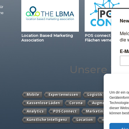
ür
ne
Location Based Marketing
POS connect – Station
Association
Flächen vernetzen
Unsere Th
Um dir ein o
Mobile
Expertenwissen
Logistik
Loyalty
Geräteinfor
Kassenlose Läden
Corona
Augmented Reality
Technologien
dieser Websi
Analytics
POS Connect
Marketing
Voice
können best
Künstliche Intelligenz
Location
eCommerce