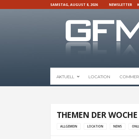
SAMSTAG, AUGUST 8, 2026
NEWSLETTER
G
AKTUELL
LOCATION
COMMER
F
M
N
a
c
h
THEMEN DER WOCHE
r
i
ALLGEMEIN
LOCATION
NEWS
ONL
c
h