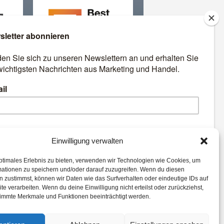
äre
Best Retail Cases: Die
besten Lösungen für Händler
und Hersteller
emen:
Einwilligung verwalten
ptimales Erlebnis zu bieten, verwenden wir Technologien wie Cookies, um
Best Retail Cases
mationen zu speichern und/oder darauf zuzugreifen. Wenn du diesen
Digital
Studie
Payment
 zustimmst, können wir Daten wie das Surfverhalten oder eindeutige IDs auf
te verarbeiten. Wenn du deine Einwilligung nicht erteilst oder zurückziehst,
Advertising
Commerce
immte Merkmale und Funktionen beeinträchtigt werden.