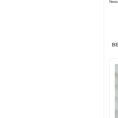
Newsl
BE
Audi
Play