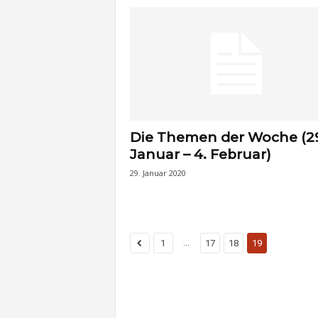
t
e
n
Die Themen der Woche (2
Januar – 4. Februar)
29. Januar 2020
...
1
17
18
19