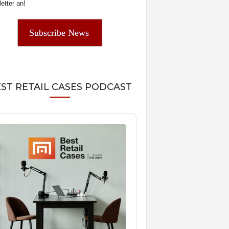
etter an!
Subscribe News
ST RETAIL CASES PODCAST
o
er