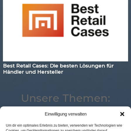
Best Retail Cases: Die besten Lösungen für
Händler und Hersteller
Unsere Themen:
Einwilligung verwalten
Kassenlose Läden
eCommerce
Expertenwissen
Um dir ein optimales Erlebnis zu bieten, verwenden wir Technologien wie
Cookies, um Geräteinformationen zu speichern und/oder darauf