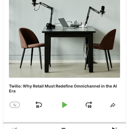
Twilio: Why Retail Must Redefine Omnichannel in the AI
Era
1
x
Skip
Play
Jump
Change
Share
Playback
This
Backward
Pause
Forward
Rate
Episo