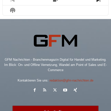
Previous
Show
Next
Episode
Episodes
Epis
Show
List
Podcast
Information
GFM Nachrichten - Branchenmagazin Digital für Handel und Marketing.
Im Blick: On- und Offline Vernetzung, Wandel am Point of Sales und E-
Commerce
Kontaktieren Sie uns:
redaktion@gfm-nachrichten.de