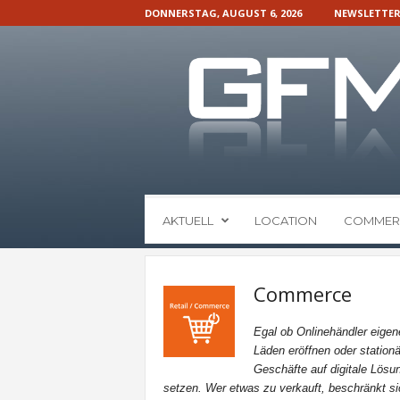
DONNERSTAG, AUGUST 6, 2026
NEWSLETTE
G
AKTUELL
LOCATION
COMMER
F
M
N
a
Commerce
c
h
Egal ob Onlinehändler eigen
r
Läden eröffnen oder stationä
i
Geschäfte auf digitale Lösu
c
setzen. Wer etwas zu verkauft, beschränkt si
h