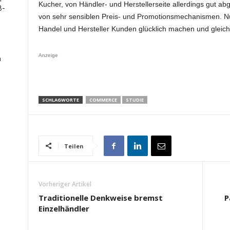
Kucher, von Händler- und Herstellerseite allerdings gut ab
B-
von sehr sensiblen Preis- und Promotionsmechanismen. Nur
Handel und Hersteller Kunden glücklich machen und gleichze
Anzeige
n
SCHLAGWORTE
COMMERCE
STUDIE
Teilen
Vorheriger Artikel
Traditionelle Denkweise bremst
P
Einzelhändler