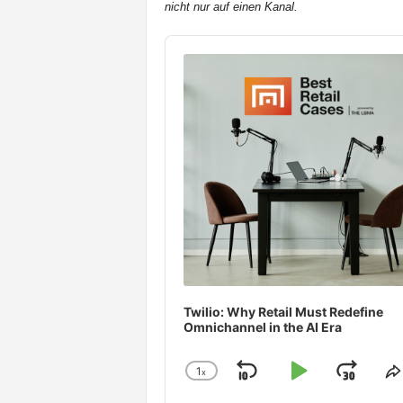
nicht nur auf einen Kanal.
t
e
Audio
n
Player
Twilio: Why Retail Must Redefine
Omnichannel in the AI Era
1
x
Skip
Play
Jum
Change
S
Playback
T