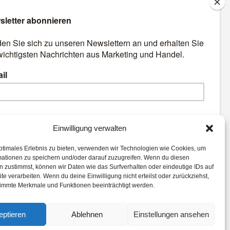
äre
Best Retail Cases: Die
besten Lösungen für Händler
und Hersteller
emen:
Einwilligung verwalten
ptimales Erlebnis zu bieten, verwenden wir Technologien wie Cookies, um
ality
Commerce
mationen zu speichern und/oder darauf zuzugreifen. Wenn du diesen
eCommerce
Location
 zustimmst, können wir Daten wie das Surfverhalten oder eindeutige IDs auf
te verarbeiten. Wenn du deine Einwilligung nicht erteilst oder zurückziehst,
tik
Marketing
Voice
immte Merkmale und Funktionen beeinträchtigt werden.
il Cases
eptieren
Ablehnen
Einstellungen ansehen