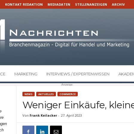
R
KONTAKT REDAKTION
MEDIADATEN
STELLENANZEIGEN
ARCHIV
CE
MARKETING
INTERVIEWS / EXPERTENWISSEN
AKADEM
Anzeige
NEWS
AKTUELLES
COMMERCE
Weniger Einkäufe, klei
e
Von
Frank Keilacker
-
27. April 2023
re
ngen
ch