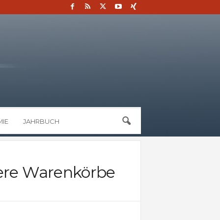
IE
JAHRBUCH
nere Warenkörbe