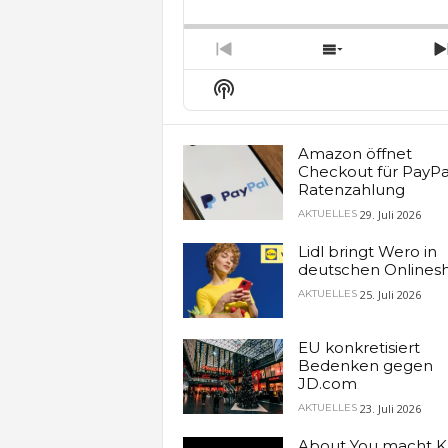
Backward
Pause
Forw
Rate
E
Previous
Show
Episode
Episodes
Show
List
Podcast
Information
Amazon öffnet
Checkout für PayPa
Ratenzahlung
29. Juli 2026
AKTUELLES
Lidl bringt Wero in
deutschen Onlines
25. Juli 2026
AKTUELLES
EU konkretisiert
Bedenken gegen
JD.com
23. Juli 2026
AKTUELLES
About You macht K