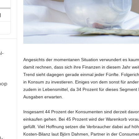
ard
pisode
Next
Episode
l-
Angesichts der momentanen Situation verwundert es kaum,
damit rechnen, dass sich ihre Finanzen in diesem Jahr wei
Trend sieht dagegen gerade einmal jeder Fünfte. Folgeric
in Konsum zu investieren. Einiges von dem sonst für andere
hop
zudem in Lebensmittel, da 34 Prozent für dieses Segment 
Ausgaben erwarten.
Insgesamt 44 Prozent der Konsumenten sind derzeit davon
einkaufen gehen. Bei 45 Prozent wird der Warenkorb vorau
gefüllt. Viel Hoffnung setzen die Verbraucher dabei auf h
Kosten-Bilanz laut Björn Dahmen, Partner in der Consumer
I-