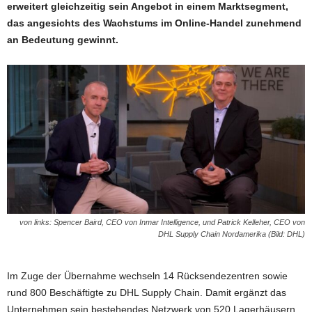
erweitert gleichzeitig sein Angebot in einem Marktsegment,
das angesichts des Wachstums im Online-Handel zunehmend
an Bedeutung gewinnt.
von links: Spencer Baird, CEO von Inmar Intelligence, und Patrick Kelleher, CEO von
DHL Supply Chain Nordamerika (Bild: DHL)
Im Zuge der Übernahme wechseln 14 Rücksendezentren sowie
rund 800 Beschäftigte zu DHL Supply Chain. Damit ergänzt das
Unternehmen sein bestehendes Netzwerk von 520 Lagerhäusern