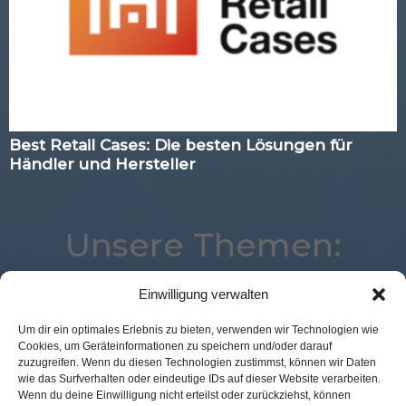
Best Retail Cases: Die besten Lösungen für
Händler und Hersteller
Unsere Themen:
Einwilligung verwalten
Studie
Logistik
Location
Payment
Um dir ein optimales Erlebnis zu bieten, verwenden wir Technologien wie
Cookies, um Geräteinformationen zu speichern und/oder darauf
Advertising
eCommerce
Künstliche Intelligenz
zuzugreifen. Wenn du diesen Technologien zustimmst, können wir Daten
Voice
Augmented Reality
Marketing
wie das Surfverhalten oder eindeutige IDs auf dieser Website verarbeiten.
Wenn du deine Einwilligung nicht erteilst oder zurückziehst, können
Expertenwissen
Mobile
Analytics
POS Connect