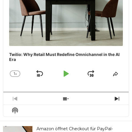
Twilio: Why Retail Must Redefine Omnichannel in the AI
Era
1
x
Skip
Play
Jump
Change
Share
Playback
This
Backward
Pause
Forward
Rate
Episo
Previous
Show
Next
Episode
Episodes
Epis
Show
List
Podcast
Information
Amazon öffnet Checkout für PayPal-