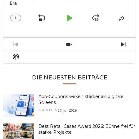
Era
1
x
Skip
Play
Jump
Change
Share
Playback
This
Backward
Pause
Forward
Rate
Episo
Previous
Show
Next
Episode
Episodes
Epis
Show
List
Podcast
Information
DIE NEUESTEN BEITRÄGE
App-Coupons wirken stärker als digitale
Screens
27. Juli 2026
AKTUELLES
Best Retail Cases Award 2026: Bühne frei für
starke Projekte