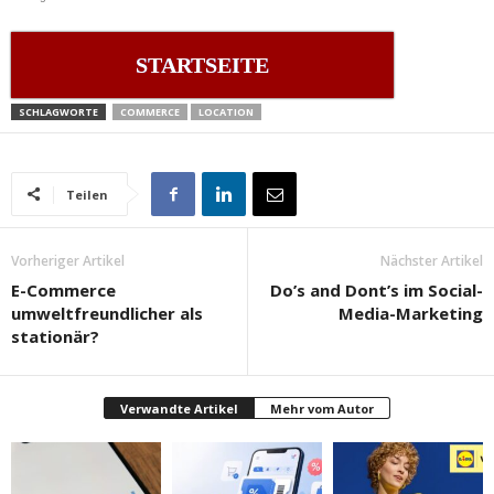
STARTSEITE
SCHLAGWORTE
COMMERCE
LOCATION
Teilen
Vorheriger Artikel
Nächster Artikel
E-Commerce
Do’s and Dont’s im Social-
umweltfreundlicher als
Media-Marketing
stationär?
Verwandte Artikel
Mehr vom Autor