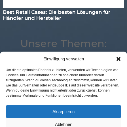
Best Retail Cases: Die besten Lösungen für
Händler und Hersteller
Unsere Themen:
Einwilligung verwalten
Logistik
Digital
Expertenwissen
Payment
Um dir ein optimales Erlebnis zu bieten, verwenden wir Technologien wie
Cookies, um Geräteinformationen zu speichern und/oder darauf
Marketing
Best Retail Cases
Mobile
Advertising
zuzugreifen. Wenn du diesen Technologien zustimmst, können wir Daten
Kassenlose Läden
Voice
Analytics
wie das Surfverhalten oder eindeutige IDs auf dieser Website verarbeiten.
Wenn du deine Einwilligung nicht erteilst oder zurückziehst, können
Künstliche Intelligenz
Augmented Reality
bestimmte Merkmale und Funktionen beeinträchtigt werden.
eCommerce
Commerce
POS Connect
Corona
Studie
Location
Loyalty
Akzeptieren
Ablehnen