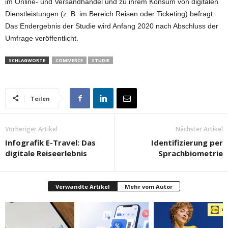
im Online- und Versandhandel und zu ihrem Konsum von digitalen
Dienstleistungen (z. B. im Bereich Reisen oder Ticketing) befragt.
Das Endergebnis der Studie wird Anfang 2020 nach Abschluss der
Umfrage veröffentlicht.
SCHLAGWORTE
COMMERCE
STUDIE
Teilen
Vorheriger Artikel
Nächster Artikel
Infografik E-Travel: Das
Identifizierung per
digitale Reiseerlebnis
Sprachbiometrie
Verwandte Artikel
Mehr vom Autor