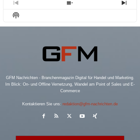
Previous
Show
Next
Episode
Episodes
Epis
Show
List
Podcast
Information
GFM Nachrichten - Branchenmagazin Digital für Handel und Marketing.
Im Blick: On- und Offline Vernetzung, Wandel am Point of Sales und E-
Commerce
Kontaktieren Sie uns:
redaktion@gfm-nachrichten.de