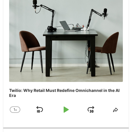
Twilio: Why Retail Must Redefine Omnichannel in the AI
Era
1
x
Skip
Play
Jump
Change
Share
Playback
This
Backward
Pause
Forward
Rate
Episo