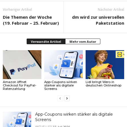
Vorheriger Artikel
Nächster Artikel
Die Themen der Woche
dm wird zur universellen
(19. Februar – 25. Februar)
Paketstation
Verwandte Artikel
Mehr vom Autor
Amazon öffnet
App-Coupons wirken
Lidl bringt Wero in
Checkout für PayPal-
stärker als digitale
deutschen Onlineshop
Ratenzahlung
Screens
App-Coupons wirken stärker als digitale
Screens
27. Juli 2026
AKTUELLES