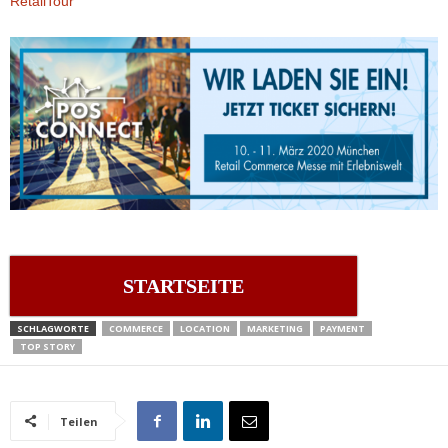
RetailTour
STARTSEITE
SCHLAGWORTE
COMMERCE
LOCATION
MARKETING
PAYMENT
TOP STORY
Teilen