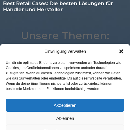
Best Retail Cases: Die besten Lösungen für
Händler und Hersteller
Unsere Themen:
Einwilligung verwalten
Kassenlose Läden
Payment
Advertising
Um dir ein optimales Erlebnis zu bieten, verwenden wir Technologien wie
Cookies, um Geräteinformationen zu speichern und/oder darauf
eCommerce
Augmented Reality
Corona
zuzugreifen. Wenn du diesen Technologien zustimmst, können wir Daten
Logistik
Digital
Mobile
Expertenwissen
wie das Surfverhalten oder eindeutige IDs auf dieser Website verarbeiten.
Wenn du deine Einwilligung nicht erteilst oder zurückziehst, können
Location
Commerce
Best Retail Cases
Voice
bestimmte Merkmale und Funktionen beeinträchtigt werden.
Künstliche Intelligenz
Analytics
Marketing
Loyalty
Studie
POS Connect
Akzeptieren
Ablehnen
Kontakt Redaktion
Impressum
Datenschutz
AGB