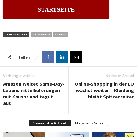
STARTSEITE
SCHLAGWORTE
COMMERCE
STUDIE
Teilen
Vorheriger Artikel
Nächster Artikel
Amazon weitet Same-Day-
Online-Shopping in der EU
Lebensmittellieferungen
wächst weiter – Kleidung
mit Knuspr und tegut…
bleibt Spitzenreiter
aus
Verwandte Artikel
Mehr vom Autor