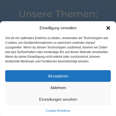
Unsere Themen:
Einwilligung verwalten
Payment
Künstliche Intelligenz
Best Retail Cases
Um dir ein optimales Erlebnis zu bieten, verwenden wir Technologien wie
Cookies, um Geräteinformationen zu speichern und/oder darauf
Loyalty
eCommerce
Analytics
Advertising
zuzugreifen. Wenn du diesen Technologien zustimmst, können wir Daten
Kassenlose Läden
Digital
Augmented Reality
wie das Surfverhalten oder eindeutige IDs auf dieser Website verarbeiten.
Wenn du deine Einwilligung nicht erteilst oder zurückziehst, können
Mobile
Commerce
Marketing
Studie
bestimmte Merkmale und Funktionen beeinträchtigt werden.
Corona
Logistik
Expertenwissen
Voice
POS Connect
Location
Akzeptieren
Ablehnen
Kontakt Redaktion
Impressum
Datenschutz
AGB
Einstellungen ansehen
Cookie-Richtlinie (EU)
Cookie-Richtlinie
© GFM Nachrichten:
11 Prozent Communication