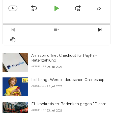
1
x
Skip
Play
Jump
Change
Share
Playback
This
Backward
Pause
Forward
Rate
Episo
Previous
Show
Next
Episode
Episodes
Epis
Show
List
Podcast
Information
Amazon öffnet Checkout für PayPal-
Ratenzahlung
29. Juli 2026
AKTUELLES
Lidl bringt Wero in deutschen Onlineshop
25. Juli 2026
AKTUELLES
EU konkretisiert Bedenken gegen JD.com
23. Juli 2026
AKTUELLES