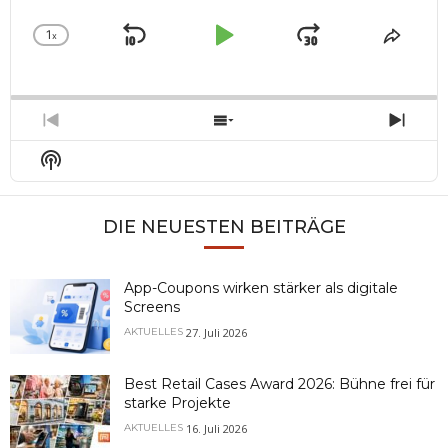
1
x
Skip
Play
Jump
Change
Share
Playback
This
Backward
Pause
Forward
Rate
Episo
Previous
Show
Next
Episode
Episodes
Epis
Show
List
Podcast
Information
DIE NEUESTEN BEITRÄGE
App-Coupons wirken stärker als digitale
Screens
27. Juli 2026
AKTUELLES
Best Retail Cases Award 2026: Bühne frei für
starke Projekte
16. Juli 2026
AKTUELLES