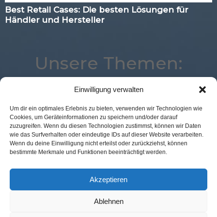
Best Retail Cases: Die besten Lösungen für
Händler und Hersteller
Unsere Themen:
Einwilligung verwalten
Künstliche Intelligenz
Studie
Augmented Reality
Um dir ein optimales Erlebnis zu bieten, verwenden wir Technologien wie
Cookies, um Geräteinformationen zu speichern und/oder darauf
Digital
Expertenwissen
Logistik
Advertising
zuzugreifen. Wenn du diesen Technologien zustimmst, können wir Daten
Kassenlose Läden
Best Retail Cases
Marketing
wie das Surfverhalten oder eindeutige IDs auf dieser Website verarbeiten.
Wenn du deine Einwilligung nicht erteilst oder zurückziehst, können
Analytics
Mobile
Commerce
Corona
bestimmte Merkmale und Funktionen beeinträchtigt werden.
Loyalty
eCommerce
Voice
Payment
POS Connect
Location
Akzeptieren
Ablehnen