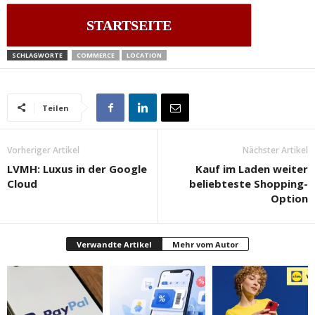
STARTSEITE
SCHLAGWORTE
COMMERCE
LOCATION
Teilen
Vorheriger Artikel
Nächster Artikel
LVMH: Luxus in der Google
Kauf im Laden weiter
Cloud
beliebteste Shopping-
Option
Verwandte Artikel
Mehr vom Autor