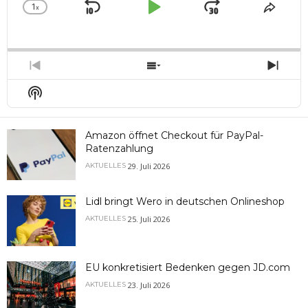
1
x
Skip
Play
Jump
Change
Share
Playback
This
Backward
Pause
Forward
Rate
Episo
Previous
Show
Next
Episode
Episodes
Epis
Show
List
Podcast
Information
Amazon öffnet Checkout für PayPal-
Ratenzahlung
29. Juli 2026
AKTUELLES
Lidl bringt Wero in deutschen Onlineshop
25. Juli 2026
AKTUELLES
EU konkretisiert Bedenken gegen JD.com
23. Juli 2026
AKTUELLES