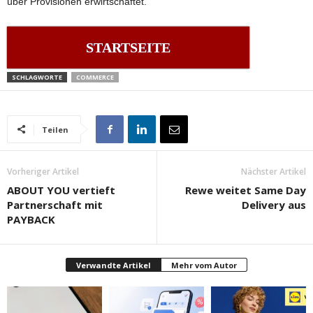
über Provisionen erwirtschaftet.
STARTSEITE
SCHLAGWORTE
COMMERCE
Teilen
Vorheriger Artikel
Nächster Artikel
ABOUT YOU vertieft
Rewe weitet Same Day
Partnerschaft mit
Delivery aus
PAYBACK
Verwandte Artikel
Mehr vom Autor