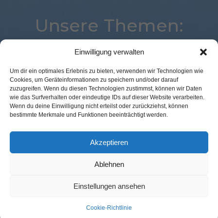
Unsere Themen:
Einwilligung verwalten
Augmented Reality
Expertenwissen
Location
Um dir ein optimales Erlebnis zu bieten, verwenden wir Technologien wie
Cookies, um Geräteinformationen zu speichern und/oder darauf
Best Retail Cases
Digital
eCommerce
Loyalty
zuzugreifen. Wenn du diesen Technologien zustimmst, können wir Daten
Marketing
Payment
POS Connect
wie das Surfverhalten oder eindeutige IDs auf dieser Website verarbeiten.
Wenn du deine Einwilligung nicht erteilst oder zurückziehst, können
Kassenlose Läden
Künstliche Intelligenz
Voice
bestimmte Merkmale und Funktionen beeinträchtigt werden.
Studie
Analytics
Advertising
Corona
Logistik
Commerce
Mobile
Akzeptieren
Ablehnen
Kontakt Redaktion
Impressum
Datenschutz
AGB
Einstellungen ansehen
Cookie-Richtlinie (EU)
Cookie-Richtlinie
© GFM Nachrichten:
11 Prozent Communication