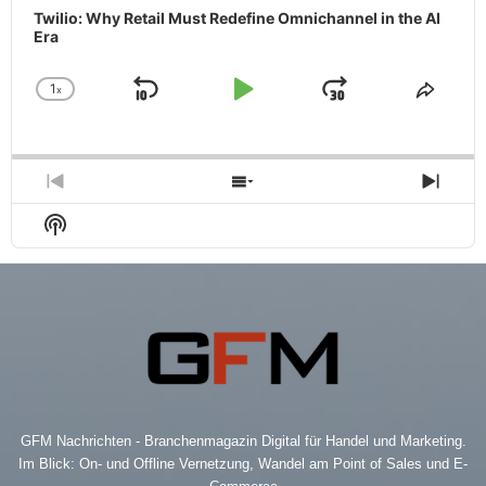
Twilio: Why Retail Must Redefine Omnichannel in the AI
Era
1
x
Skip
Play
Jump
Change
Share
Playback
This
Backward
Pause
Forward
Rate
Episo
Previous
Show
Next
Episode
Episodes
Epis
Show
List
Podcast
Information
GFM Nachrichten - Branchenmagazin Digital für Handel und Marketing.
Im Blick: On- und Offline Vernetzung, Wandel am Point of Sales und E-