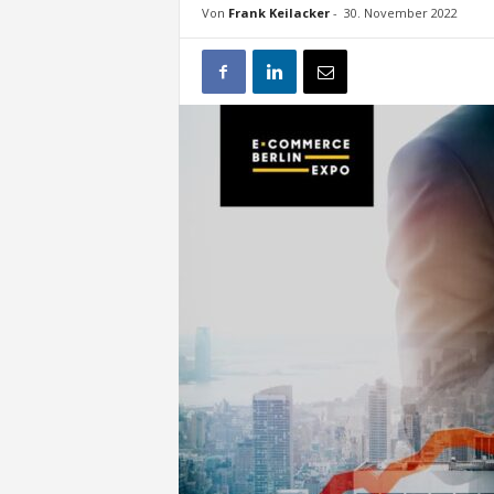
t
Von
Frank Keilacker
-
30. November 2022
e
n