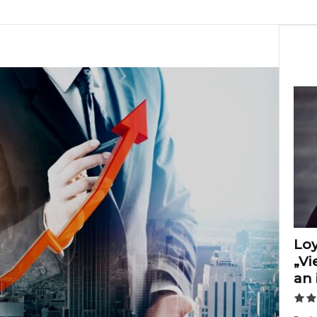
Loy
„Vi
an 