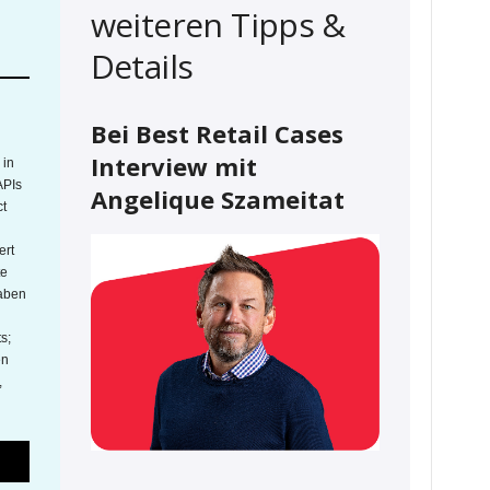
weiteren Tipps &
Details
Bei Best Retail Cases
Interview mit
 in
APIs
Angelique Szameitat
t
ert
te
aben
s;
en
,