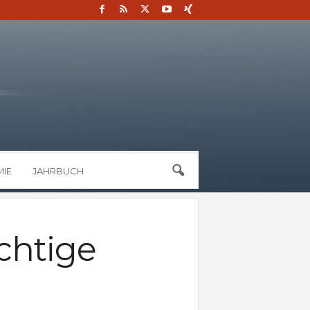
IE
JAHRBUCH
chtige