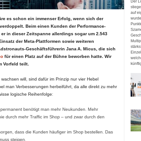
Der Lo
stieg
auf e
e es schon ein immenser Erfolg, wenn sich der
wurde 
Punkt
 verdoppelt. Beim einen Kunden der Performance-
Szame
r in dieser Zeitspanne allerdings sogar um 2.543
Gesch
Einsatz der Meta-Plattformen sowie weiteren
Multip
stärk
dstronauts-Geschäftsführerin Jana A. Micus, die sich
Einze
po
für einen Platz auf der Bühne beworben hatte. Wir
welch
 Vorfeld teilt.
künfti
chsen will, sind dafür im Prinzip nur vier Hebel
bel man Verbesserungen herbeiführt, da alle direkt zu mehr
wisse logische Reihenfolge:
uch permanent benötigt man mehr Neukunden. Mehr
e durch mehr Traffic im Shop – und zwar durch den
sorgen, dass die Kunden häufiger im Shop bestellen. Das
muss steigen.