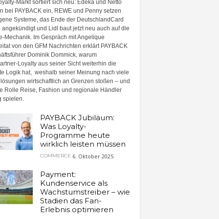
yalty-Markt sortiert sich neu: Edeka und Netto
en bei PAYBACK ein, REWE und Penny setzen
igene Systeme, das Ende der DeutschlandCard
angekündigt und Lidl baut jetzt neu auch auf die
e-Mechanik. Im Gespräch mit Angelique
itat von den GFM Nachrichten erklärt PAYBACK
äftsführer Dominik Dommick, warum
artner-Loyalty aus seiner Sicht weiterhin die
ste Logik hat, weshalb seiner Meinung nach viele
llösungen wirtschaftlich an Grenzen stoßen – und
e Rolle Reise, Fashion und regionale Händler
g spielen.
PAYBACK Jubiläum:
Was Loyalty-
Programme heute
wirklich leisten müssen
6. Oktober 2025
COMMERCE
Payment:
Kundenservice als
Wachstumstreiber – wie
Stadien das Fan-
Erlebnis optimieren