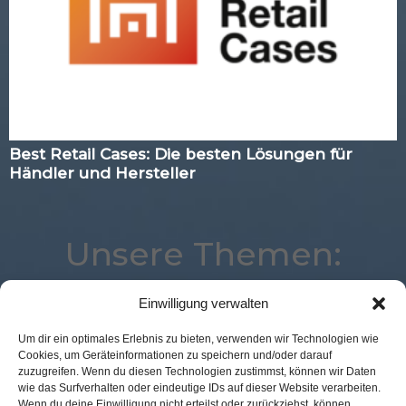
Best Retail Cases: Die besten Lösungen für
Händler und Hersteller
Unsere Themen:
Einwilligung verwalten
Künstliche Intelligenz
Mobile
Advertising
Um dir ein optimales Erlebnis zu bieten, verwenden wir Technologien wie
Cookies, um Geräteinformationen zu speichern und/oder darauf
Payment
Voice
Analytics
Digital
zuzugreifen. Wenn du diesen Technologien zustimmst, können wir Daten
POS Connect
Logistik
Commerce
wie das Surfverhalten oder eindeutige IDs auf dieser Website verarbeiten.
Wenn du deine Einwilligung nicht erteilst oder zurückziehst, können