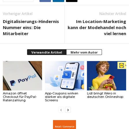
Vorheriger Artikel
Nächster Artikel
Digitalisierungs-Hindernis
Im Location-Marketing
Nummer eins: Die
kann der Modehandel noch
Mitarbeiter
viel lernen
Verwandte Artikel
Mehr vom Autor
Amazon öffnet
App-Coupons wirken
Lidl bringt Wero in
Checkout für PayPal-
stärker als digitale
deutschen Onlineshop
Ratenzahlung
Screens