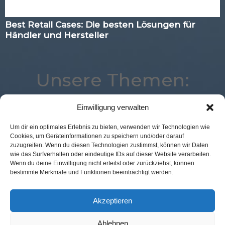
Best Retail Cases: Die besten Lösungen für
Händler und Hersteller
Unsere Themen:
Einwilligung verwalten
Corona
Loyalty
Kassenlose Läden
Voice
Um dir ein optimales Erlebnis zu bieten, verwenden wir Technologien wie
Cookies, um Geräteinformationen zu speichern und/oder darauf
Payment
Commerce
Analytics
Advertising
zuzugreifen. Wenn du diesen Technologien zustimmst, können wir Daten
Studie
Mobile
Location
Logistik
wie das Surfverhalten oder eindeutige IDs auf dieser Website verarbeiten.
Wenn du deine Einwilligung nicht erteilst oder zurückziehst, können
Augmented Reality
Best Retail Cases
bestimmte Merkmale und Funktionen beeinträchtigt werden.
Expertenwissen
eCommerce
POS Connect
Marketing
Digital
Künstliche Intelligenz
Akzeptieren
Ablehnen