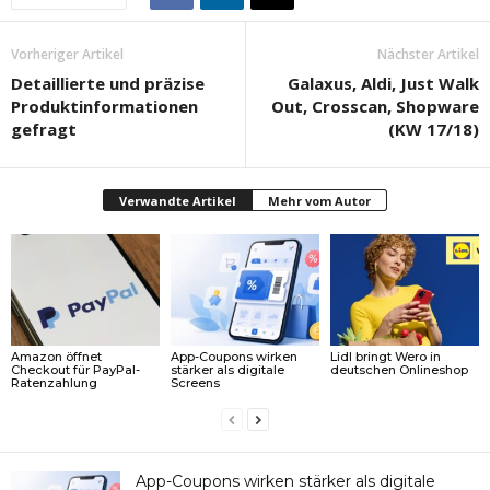
Vorheriger Artikel
Nächster Artikel
Detaillierte und präzise
Galaxus, Aldi, Just Walk
Produktinformationen
Out, Crosscan, Shopware
gefragt
(KW 17/18)
Verwandte Artikel
Mehr vom Autor
Amazon öffnet
App-Coupons wirken
Lidl bringt Wero in
Checkout für PayPal-
stärker als digitale
deutschen Onlineshop
Ratenzahlung
Screens
App-Coupons wirken stärker als digitale