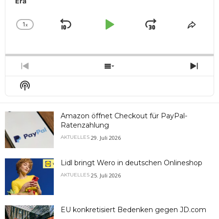
Era
1
x
Skip
Play
Jump
Change
Share
Playback
This
Backward
Pause
Forward
Rate
Episo
Previous
Show
Next
Episode
Episodes
Epis
Show
List
Podcast
Information
Amazon öffnet Checkout für PayPal-
Ratenzahlung
29. Juli 2026
AKTUELLES
Lidl bringt Wero in deutschen Onlineshop
25. Juli 2026
AKTUELLES
EU konkretisiert Bedenken gegen JD.com