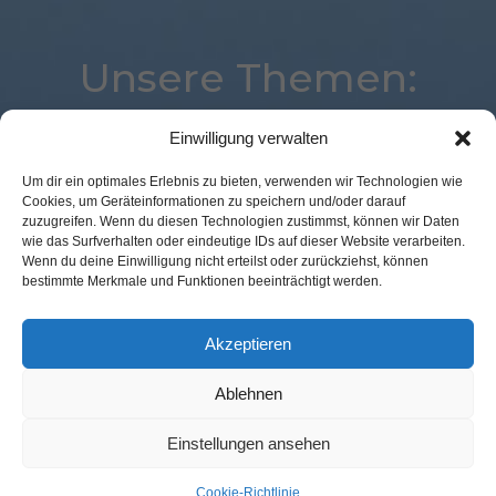
Unsere Themen:
Einwilligung verwalten
Loyalty
Augmented Reality
Corona
POS Connect
Um dir ein optimales Erlebnis zu bieten, verwenden wir Technologien wie
Cookies, um Geräteinformationen zu speichern und/oder darauf
Best Retail Cases
Kassenlose Läden
zuzugreifen. Wenn du diesen Technologien zustimmst, können wir Daten
Künstliche Intelligenz
Payment
Logistik
wie das Surfverhalten oder eindeutige IDs auf dieser Website verarbeiten.
Wenn du deine Einwilligung nicht erteilst oder zurückziehst, können
Analytics
Marketing
Voice
Location
bestimmte Merkmale und Funktionen beeinträchtigt werden.
Commerce
Digital
Advertising
Expertenwissen
Mobile
Studie
eCommerce
Akzeptieren
Ablehnen
Kontakt Redaktion
Impressum
Datenschutz
AGB
Einstellungen ansehen
Cookie-Richtlinie (EU)
Cookie-Richtlinie