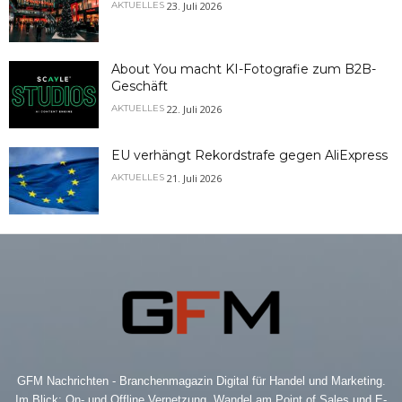
23. Juli 2026
AKTUELLES
About You macht KI-Fotografie zum B2B-
Geschäft
22. Juli 2026
AKTUELLES
EU verhängt Rekordstrafe gegen AliExpress
21. Juli 2026
AKTUELLES
GFM Nachrichten - Branchenmagazin Digital für Handel und Marketing.
Im Blick: On- und Offline Vernetzung, Wandel am Point of Sales und E-