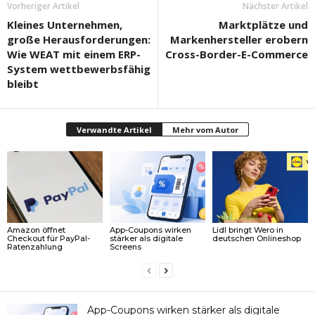
Vorheriger Artikel
Nächster Artikel
Kleines Unternehmen,
Marktplätze und
große Herausforderungen:
Markenhersteller erobern
Wie WEAT mit einem ERP-
Cross-Border-E-Commerce
System wettbewerbsfähig
bleibt
Verwandte Artikel
Mehr vom Autor
Amazon öffnet
App-Coupons wirken
Lidl bringt Wero in
Checkout für PayPal-
stärker als digitale
deutschen Onlineshop
Ratenzahlung
Screens
App-Coupons wirken stärker als digitale