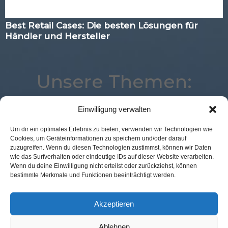
Best Retail Cases: Die besten Lösungen für
Händler und Hersteller
Unsere Themen:
Einwilligung verwalten
Loyalty
Digital
Künstliche Intelligenz
Um dir ein optimales Erlebnis zu bieten, verwenden wir Technologien wie
Cookies, um Geräteinformationen zu speichern und/oder darauf
Commerce
POS Connect
Marketing
zuzugreifen. Wenn du diesen Technologien zustimmst, können wir Daten
Augmented Reality
Analytics
Location
wie das Surfverhalten oder eindeutige IDs auf dieser Website verarbeiten.
Wenn du deine Einwilligung nicht erteilst oder zurückziehst, können
Best Retail Cases
Expertenwissen
eCommerce
bestimmte Merkmale und Funktionen beeinträchtigt werden.
Logistik
Mobile
Advertising
Kassenlose Läden
Studie
Corona
Payment
Voice
Akzeptieren
Ablehnen