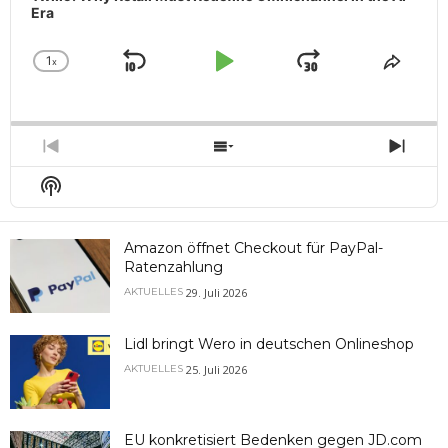
Era
1
x
Skip
Play
Jump
Change
Share
Playback
This
Backward
Pause
Forward
Rate
Episo
Previous
Show
Next
Episode
Episodes
Epis
Show
List
Podcast
Information
Amazon öffnet Checkout für PayPal-
Ratenzahlung
29. Juli 2026
AKTUELLES
Lidl bringt Wero in deutschen Onlineshop
25. Juli 2026
AKTUELLES
EU konkretisiert Bedenken gegen JD.com