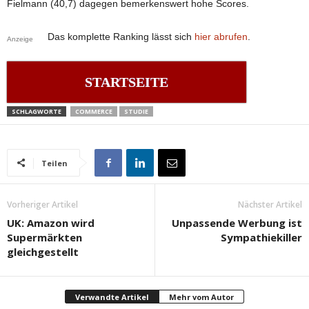
Fielmann (40,7) dagegen bemerkenswert hohe Scores.
Das komplette Ranking lässt sich
hier abrufen
.
Anzeige
STARTSEITE
SCHLAGWORTE
COMMERCE
STUDIE
Teilen
Vorheriger Artikel
Nächster Artikel
UK: Amazon wird
Unpassende Werbung ist
Supermärkten
Sympathiekiller
gleichgestellt
Verwandte Artikel
Mehr vom Autor