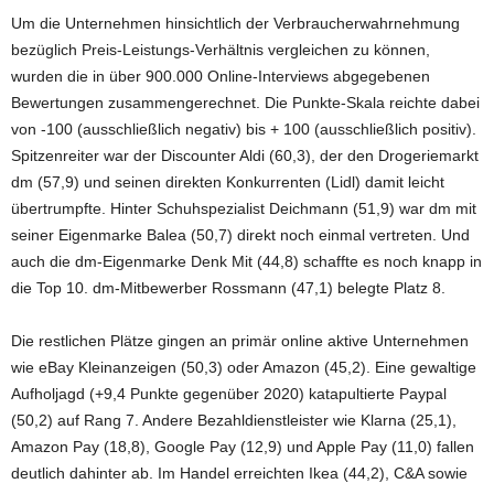
Um die Unternehmen hinsichtlich der Verbraucherwahrnehmung
bezüglich Preis-Leistungs-Verhältnis vergleichen zu können,
wurden die in über 900.000 Online-Interviews abgegebenen
Bewertungen zusammengerechnet. Die Punkte-Skala reichte dabei
von -100 (ausschließlich negativ) bis + 100 (ausschließlich positiv).
Spitzenreiter war der Discounter Aldi (60,3), der den Drogeriemarkt
dm (57,9) und seinen direkten Konkurrenten (Lidl) damit leicht
übertrumpfte. Hinter Schuhspezialist Deichmann (51,9) war dm mit
seiner Eigenmarke Balea (50,7) direkt noch einmal vertreten. Und
auch die dm-Eigenmarke Denk Mit (44,8) schaffte es noch knapp in
die Top 10. dm-Mitbewerber Rossmann (47,1) belegte Platz 8.
Die restlichen Plätze gingen an primär online aktive Unternehmen
wie eBay Kleinanzeigen (50,3) oder Amazon (45,2). Eine gewaltige
Aufholjagd (+9,4 Punkte gegenüber 2020) katapultierte Paypal
(50,2) auf Rang 7. Andere Bezahldienstleister wie Klarna (25,1),
Amazon Pay (18,8), Google Pay (12,9) und Apple Pay (11,0) fallen
deutlich dahinter ab. Im Handel erreichten Ikea (44,2), C&A sowie