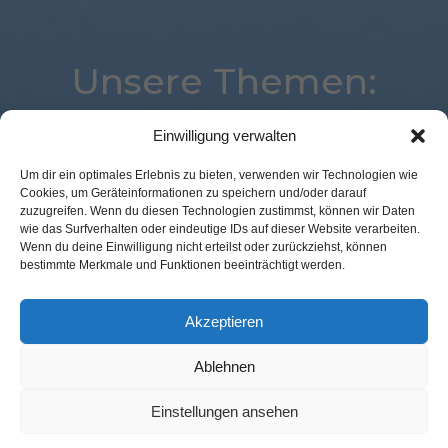
Unsere Themen:
Einwilligung verwalten
Location
eCommerce
Best Retail Cases
Um dir ein optimales Erlebnis zu bieten, verwenden wir Technologien wie
Cookies, um Geräteinformationen zu speichern und/oder darauf
Marketing
Mobile
Payment
Kassenlose Läden
zuzugreifen. Wenn du diesen Technologien zustimmst, können wir Daten
Logistik
Commerce
Loyalty
Corona
wie das Surfverhalten oder eindeutige IDs auf dieser Website verarbeiten.
Wenn du deine Einwilligung nicht erteilst oder zurückziehst, können
Analytics
Digital
Künstliche Intelligenz
bestimmte Merkmale und Funktionen beeinträchtigt werden.
Augmented Reality
Expertenwissen
Studie
Voice
POS Connect
Advertising
Akzeptieren
Ablehnen
Kontakt Redaktion
Impressum
Datenschutz
AGB
Einstellungen ansehen
Cookie-Richtlinie (EU)