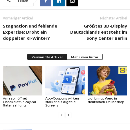
Teilen
Vorheriger Artikel
Nächster Artikel
Stagnation und fehlende
Größtes 3D-Display
Expertise: Droht ein
Deutschlands entsteht im
doppelter KI-Winter?
Sony Center Berlin
Verwandte Artikel
Mehr vom Autor
Amazon öffnet
App-Coupons wirken
Lidl bringt Wero in
Checkout für PayPal-
stärker als digitale
deutschen Onlineshop
Ratenzahlung
Screens