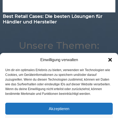
Best Retail Cases: Die besten Lösungen für
Händler und Hersteller
Unsere Themen:
Einwilligung verwalten
Studie
Mobile
Loyalty
Voice
Um dir ein optimales Erlebnis zu bieten, verwenden wir Technologien wie
Cookies, um Geräteinformationen zu speichern und/oder darauf
Augmented Reality
Expertenwissen
Location
zuzugreifen. Wenn du diesen Technologien zustimmst, können wir Daten
Logistik
Payment
Analytics
Corona
wie das Surfverhalten oder eindeutige IDs auf dieser Website verarbeiten.
Wenn du deine Einwilligung nicht erteilst oder zurückziehst, können
eCommerce
POS Connect
Advertising
Digital
bestimmte Merkmale und Funktionen beeinträchtigt werden.
Marketing
Commerce
Best Retail Cases
Kassenlose Läden
Künstliche Intelligenz
Akzeptieren