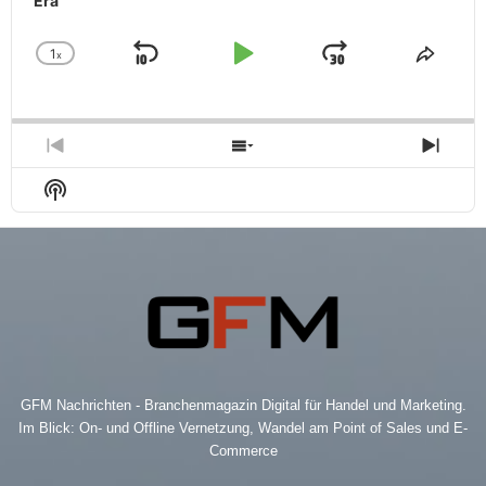
Era
1
x
Skip
Play
Jump
Change
Share
Playback
This
Backward
Pause
Forward
Rate
Episo
Previous
Show
Next
Episode
Episodes
Epis
Show
List
Podcast
Information
GFM Nachrichten - Branchenmagazin Digital für Handel und Marketing.
Im Blick: On- und Offline Vernetzung, Wandel am Point of Sales und E-
Commerce