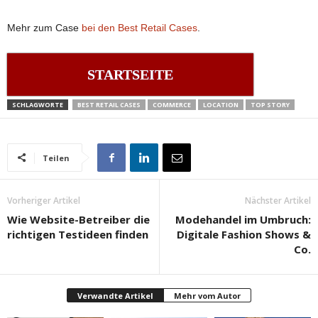
Mehr zum Case
bei den Best Retail Cases
.
STARTSEITE
SCHLAGWORTE
BEST RETAIL CASES
COMMERCE
LOCATION
TOP STORY
Teilen
Vorheriger Artikel
Nächster Artikel
Wie Website-Betreiber die
Modehandel im Umbruch:
richtigen Testideen finden
Digitale Fashion Shows &
Co.
Verwandte Artikel
Mehr vom Autor