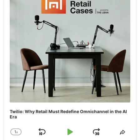
Twilio: Why Retail Must Redefine Omnichannel in the AI
Era
1
x
Skip
Play
Jump
Change
Share