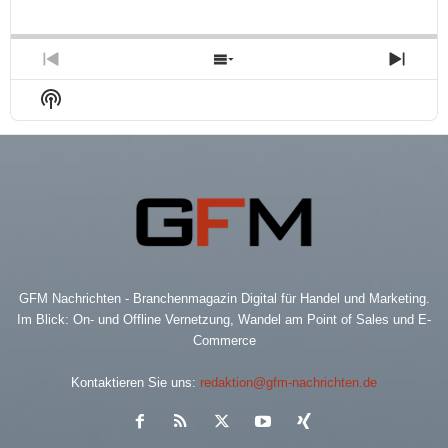
Playback
This
Backward
Pause
Forward
Rate
Episo
Previous
Show
Next
Episode
Episodes
Epis
Show
List
Podcast
Information
GFM Nachrichten - Branchenmagazin Digital für Handel und Marketing.
Im Blick: On- und Offline Vernetzung, Wandel am Point of Sales und E-
Commerce
Kontaktieren Sie uns:
redaktion@gfm-nachrichten.de