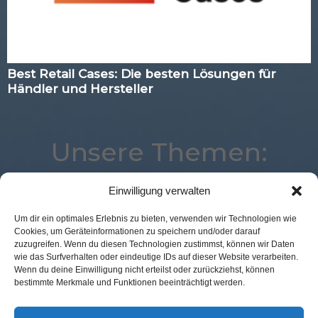
Best Retail Cases: Die besten Lösungen für
Händler und Hersteller
Unsere Themen:
Einwilligung verwalten
Expertenwissen
Künstliche Intelligenz
Um dir ein optimales Erlebnis zu bieten, verwenden wir Technologien wie
Cookies, um Geräteinformationen zu speichern und/oder darauf
Kassenlose Läden
Location
POS Connect
Mobile
zuzugreifen. Wenn du diesen Technologien zustimmst, können wir Daten
Advertising
Corona
Studie
Commerce
wie das Surfverhalten oder eindeutige IDs auf dieser Website verarbeiten.
Wenn du deine Einwilligung nicht erteilst oder zurückziehst, können
Best Retail Cases
Marketing
Voice
Digital
bestimmte Merkmale und Funktionen beeinträchtigt werden.
eCommerce
Analytics
Loyalty
Logistik
Payment
Augmented Reality