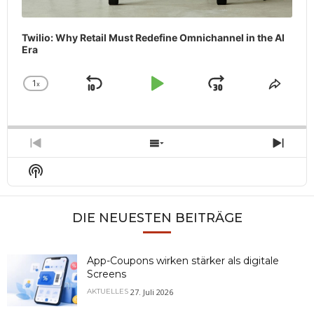
Twilio: Why Retail Must Redefine Omnichannel in the AI
Era
1
x
Skip
Play
Jump
Change
Share
Playback
This
Backward
Pause
Forward
Rate
Episo
Previous
Show
Next
Episode
Episodes
Epis
Show
List
Podcast
Information
DIE NEUESTEN BEITRÄGE
App-Coupons wirken stärker als digitale
Screens
27. Juli 2026
AKTUELLES