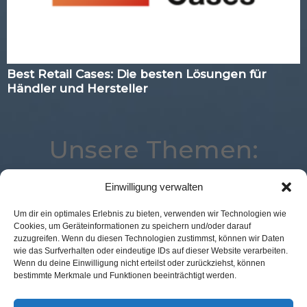
Best Retail Cases: Die besten Lösungen für
Händler und Hersteller
Unsere Themen:
Einwilligung verwalten
Best Retail Cases
eCommerce
Analytics
Um dir ein optimales Erlebnis zu bieten, verwenden wir Technologien wie
Cookies, um Geräteinformationen zu speichern und/oder darauf
Commerce
Location
Digital
Studie
zuzugreifen. Wenn du diesen Technologien zustimmst, können wir Daten
Advertising
Marketing
Loyalty
Payment
wie das Surfverhalten oder eindeutige IDs auf dieser Website verarbeiten.
Wenn du deine Einwilligung nicht erteilst oder zurückziehst, können
Künstliche Intelligenz
Corona
Logistik
bestimmte Merkmale und Funktionen beeinträchtigt werden.
POS Connect
Kassenlose Läden
Voice
Mobile