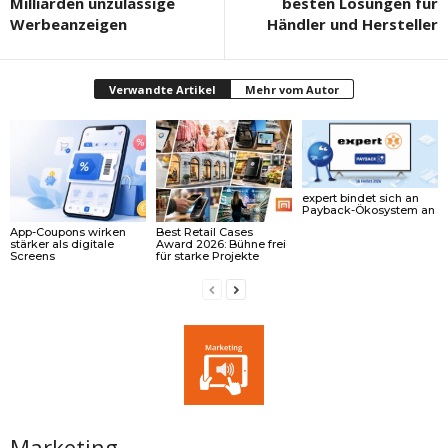
Milliarden unzulässige
besten Lösungen für
Werbeanzeigen
Händler und Hersteller
Verwandte Artikel
Mehr vom Autor
expert bindet sich an
Payback-Ökosystem an
App-Coupons wirken
Best Retail Cases
stärker als digitale
Award 2026: Bühne frei
Screens
für starke Projekte
Marketing