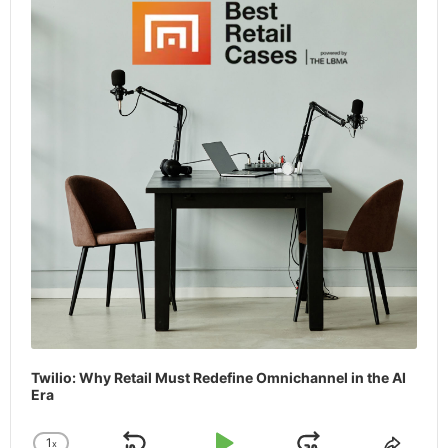
Twilio: Why Retail Must Redefine Omnichannel in the AI
Era
1
x