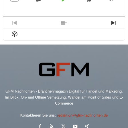
Skip
Play
Jump
Change
Share
Playback
This
Backward
Pause
Forward
Rate
Episo
Previous
Show
Next
Episode
Episodes
Epis
Show
List
Podcast
Information
GFM Nachrichten - Branchenmagazin Digital für Handel und Marketing.
Im Blick: On- und Offline Vernetzung, Wandel am Point of Sales und E-
Commerce
Kontaktieren Sie uns:
redaktion@gfm-nachrichten.de