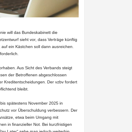
ie will das Bundeskabinett die
zentwurf sieht vor, dass Verträge künftig
 auf ein Kästchen soll dann ausreichen.
forderlich.
orhaben. Aus Sicht des Verbands steigt
issen der Betroffenen abgeschlossen
r Kreditentscheidungen. Der vzbv fordert
lichtend bleibt.
s bis spätestens November 2025 in
 Schutz vor Überschuldung verbessern. Der
e Ansätze, etwa beim Umgang mit
in finanzieller Not. Bei kurzfristigen
Pay Later“ sehe man jedoch weiterhin