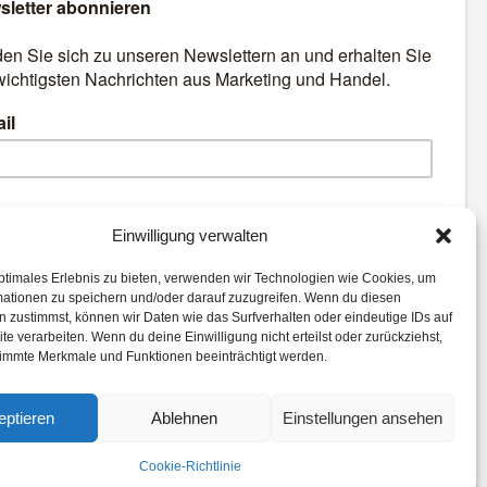
äre
Best Retail Cases: Die
besten Lösungen für Händler
und Hersteller
emen:
Einwilligung verwalten
ptimales Erlebnis zu bieten, verwenden wir Technologien wie Cookies, um
iche Intelligenz
Payment
mationen zu speichern und/oder darauf zuzugreifen. Wenn du diesen
e
Corona
Logistik
 zustimmst, können wir Daten wie das Surfverhalten oder eindeutige IDs auf
te verarbeiten. Wenn du deine Einwilligung nicht erteilst oder zurückziehst,
gmented Reality
Digital
immte Merkmale und Funktionen beeinträchtigt werden.
n
eptieren
Ablehnen
Einstellungen ansehen
Cookie-Richtlinie
Datenschutz
AGB
Cookie-Richtlinie (EU)