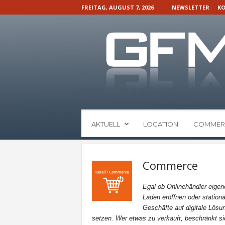
FREITAG, AUGUST 7, 2026
NEWSLETTER
KO
G
AKTUELL
LOCATION
COMMER
F
M
N
a
Commerce
c
h
Egal ob Onlinehändler eigen
r
Läden eröffnen oder stationä
i
Geschäfte auf digitale Lösu
c
setzen. Wer etwas zu verkauft, beschränkt si
h