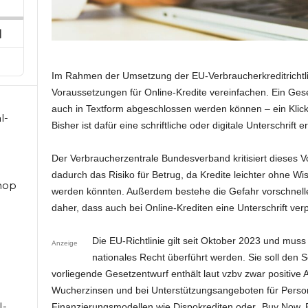
ard
pisode
Next
Episode
Im Rahmen der Umsetzung der EU-Verbraucherkreditrichtlin
Voraussetzungen für Online-Kredite vereinfachen. Ein Geset
auch in Textform abgeschlossen werden können – ein Klick
l-
Bisher ist dafür eine schriftliche oder digitale Unterschrift er
Der Verbraucherzentrale Bundesverband kritisiert dieses V
dadurch das Risiko für Betrug, da Kredite leichter ohne W
hop
werden könnten. Außerdem bestehe die Gefahr vorschnelle
daher, dass auch bei Online-Krediten eine Unterschrift verpf
Die EU-Richtlinie gilt seit Oktober 2023 und mus
Anzeige
nationales Recht überführt werden. Sie soll den
vorliegende Gesetzentwurf enthält laut vzbv zwar positiv
Wucherzinsen und bei Unterstützungsangeboten für Personen 
I-
Finanzierungsmodellen wie Dispokrediten oder „Buy Now, 