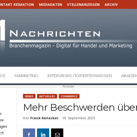
NTAKT REDAKTION
MEDIADATEN
STELLENANZEIGEN
ARCHIV
CE
MARKETING
INTERVIEWS / EXPERTENWISSEN
AKADEM
Anzeige
NEWS
AKTUELLES
COMMERCE
Mehr Beschwerden über
e
Von
Frank Keilacker
-
10. September 2025
re
ngen
ch