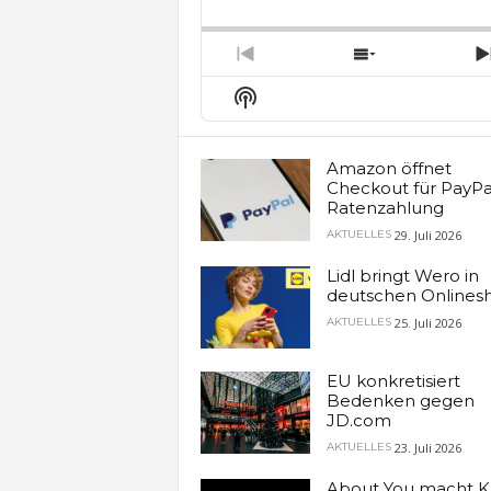
Backward
Pause
Forw
Rate
E
Previous
Show
Episode
Episodes
Show
List
Podcast
Information
Amazon öffnet
Checkout für PayPa
Ratenzahlung
29. Juli 2026
AKTUELLES
Lidl bringt Wero in
deutschen Onlines
25. Juli 2026
AKTUELLES
EU konkretisiert
Bedenken gegen
JD.com
23. Juli 2026
AKTUELLES
About You macht K