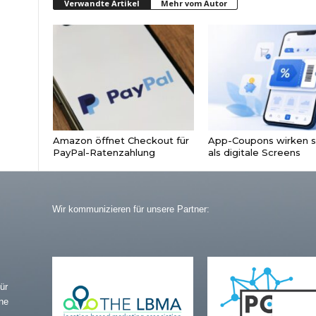
Verwandte Artikel
Mehr vom Autor
Amazon öffnet Checkout für
App-Coupons wirken s
PayPal-Ratenzahlung
als digitale Screens
Wir kommunizieren für unsere Partner:
ür
ne