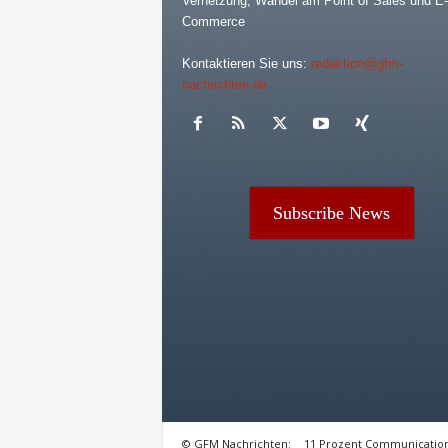
Vernetzung, Wandel am Point of Sales und E-
Commerce
Kontaktieren Sie uns:
redaktion@gfm-
nachrichten.de
Subscribe News
© GFM Nachrichten:
11 Prozent Communicatio