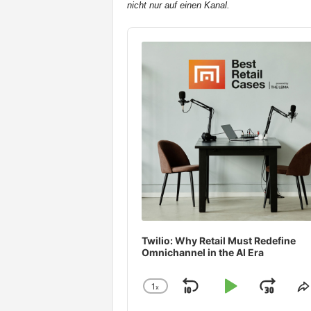
nicht nur auf einen Kanal.
t
e
Audio
n
Player
Twilio: Why Retail Must Redefine
Omnichannel in the AI Era
1
x
Skip
Play
Jum
Change
S
Playback
T