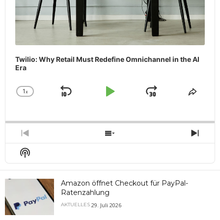
Twilio: Why Retail Must Redefine Omnichannel in the AI
Era
1
x
Skip
Play
Jump
Change
Share
Playback
This
Backward
Pause
Forward
Rate
Episo
Previous
Show
Next
Episode
Episodes
Epis
Show
List
Podcast
Information
Amazon öffnet Checkout für PayPal-
Ratenzahlung
29. Juli 2026
AKTUELLES