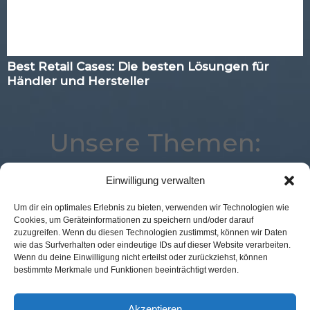
Best Retail Cases: Die besten Lösungen für
Händler und Hersteller
Unsere Themen:
Einwilligung verwalten
Payment
eCommerce
Marketing
Commerce
Um dir ein optimales Erlebnis zu bieten, verwenden wir Technologien wie
Cookies, um Geräteinformationen zu speichern und/oder darauf
Best Retail Cases
Corona
POS Connect
zuzugreifen. Wenn du diesen Technologien zustimmst, können wir Daten
Analytics
Advertising
Loyalty
Kassenlose Läden
wie das Surfverhalten oder eindeutige IDs auf dieser Website verarbeiten.
Wenn du deine Einwilligung nicht erteilst oder zurückziehst, können
Digital
Künstliche Intelligenz
Expertenwissen
bestimmte Merkmale und Funktionen beeinträchtigt werden.
Augmented Reality
Logistik
Location
Mobile
Studie
Voice
Akzeptieren