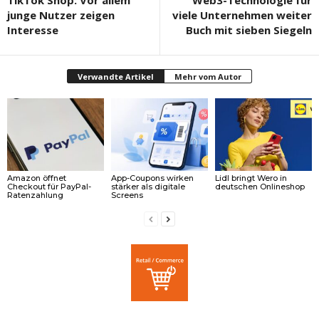
TikTok Shop: Vor allem
Web3-Technologie für
junge Nutzer zeigen
viele Unternehmen weiter
Interesse
Buch mit sieben Siegeln
Verwandte Artikel
Mehr vom Autor
Amazon öffnet
App-Coupons wirken
Lidl bringt Wero in
Checkout für PayPal-
stärker als digitale
deutschen Onlineshop
Ratenzahlung
Screens