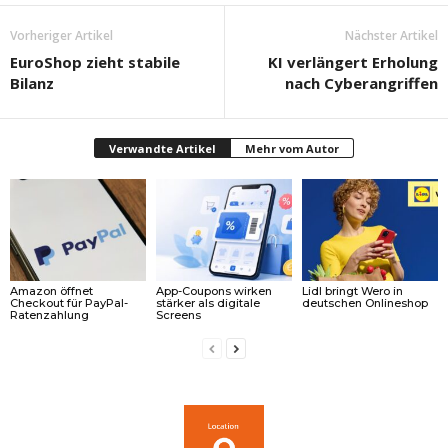
Vorheriger Artikel
Nächster Artikel
EuroShop zieht stabile
KI verlängert Erholung
Bilanz
nach Cyberangriffen
Verwandte Artikel
Mehr vom Autor
Amazon öffnet
App-Coupons wirken
Lidl bringt Wero in
Checkout für PayPal-
stärker als digitale
deutschen Onlineshop
Ratenzahlung
Screens