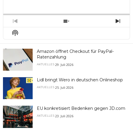
Playback
This
Backward
Pause
Forward
Rate
Episo
Previous
Show
Next
Episode
Episodes
Epis
Show
List
Podcast
Information
Amazon öffnet Checkout für PayPal-
Ratenzahlung
29. Juli 2026
AKTUELLES
Lidl bringt Wero in deutschen Onlineshop
25. Juli 2026
AKTUELLES
EU konkretisiert Bedenken gegen JD.com
23. Juli 2026
AKTUELLES