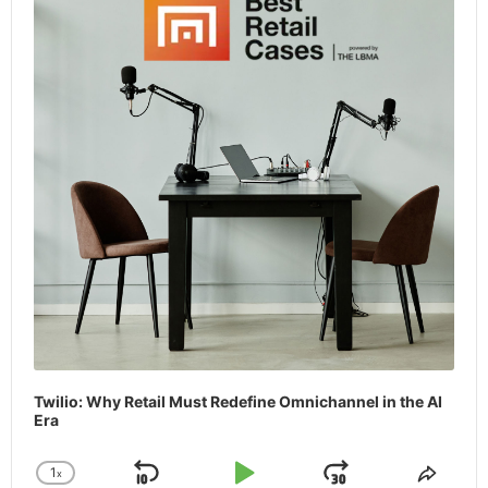
Twilio: Why Retail Must Redefine Omnichannel in the AI
Era
1
x
Skip
Play
Jump
Change
Share