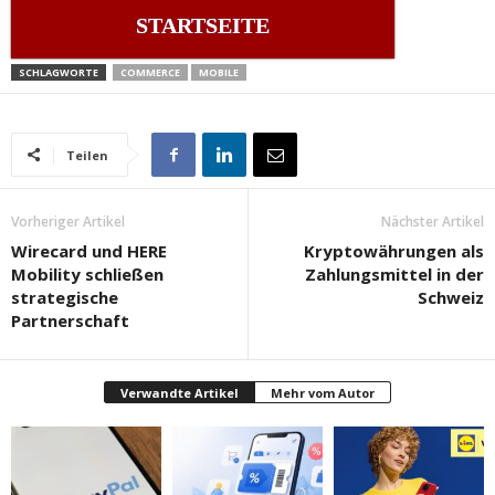
STARTSEITE
SCHLAGWORTE
COMMERCE
MOBILE
Teilen
Vorheriger Artikel
Nächster Artikel
Wirecard und HERE
Kryptowährungen als
Mobility schließen
Zahlungsmittel in der
strategische
Schweiz
Partnerschaft
Verwandte Artikel
Mehr vom Autor