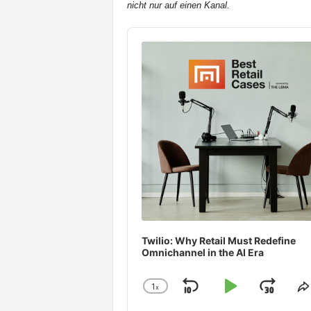
nicht nur auf einen Kanal.
t
e
Audio
n
Player
Twilio: Why Retail Must Redefine
Omnichannel in the AI Era
1
x
Skip
Play
Jum
Change
S
Playback
T