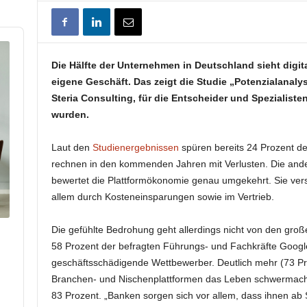
Die Hälfte der Unternehmen in Deutschland sieht digit
eigene Geschäft. Das zeigt die Studie „Potenzialanaly
Steria Consulting, für die Entscheider und Spezialist
wurden.
Laut den
Studienergebnissen
spüren bereits 24 Prozent d
rechnen in den kommenden Jahren mit Verlusten. Die ande
bewertet die Plattformökonomie genau umgekehrt. Sie versp
allem durch Kosteneinsparungen sowie im Vertrieb.
Die gefühlte Bedrohung geht allerdings nicht von den gro
58 Prozent der befragten Führungs- und Fachkräfte Goog
geschäftsschädigende Wettbewerber. Deutlich mehr (73 Pro
Branchen- und Nischenplattformen das Leben schwermachen
p
hare
83 Prozent. „Banken sorgen sich vor allem, dass ihnen ab
his