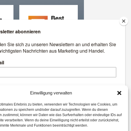
äre
Best Retail Cases: Die
besten Lösungen für Händler
und Hersteller
emen:
Einwilligung verwalten
ptimales Erlebnis zu bieten, verwenden wir Technologien wie Cookies, um
n
Payment
Analytics
mationen zu speichern und/oder darauf zuzugreifen. Wenn du diesen
le
Marketing
Corona
 zustimmst, können wir Daten wie das Surfverhalten oder eindeutige IDs auf
te verarbeiten. Wenn du deine Einwilligung nicht erteilst oder zurückziehst,
e Läden
Digital
immte Merkmale und Funktionen beeinträchtigt werden.