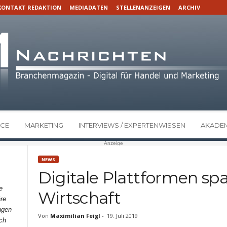
KONTAKT REDAKTION
MEDIADATEN
STELLENANZEIGEN
ARCHIV
CE
MARKETING
INTERVIEWS / EXPERTENWISSEN
AKADEM
Anzeige
NEWS
Digitale Plattformen sp
e
Wirtschaft
re
ngen
Von
Maximilian Feigl
-
19. Juli 2019
ch