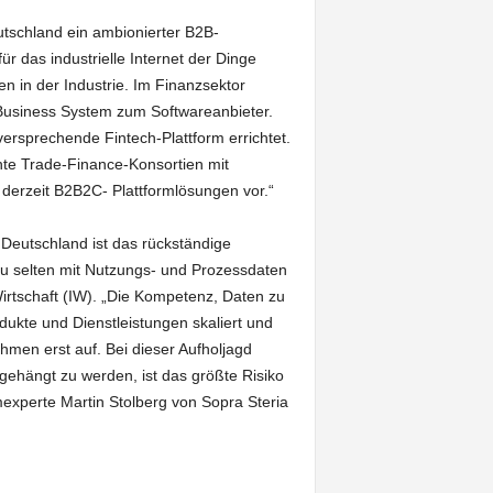
utschland ein ambionierter B2B-
r das industrielle Internet der Dinge
en in der Industrie. Im Finanzsektor
nz Business System zum Softwareanbieter.
ersprechende Fintech-Plattform errichtet.
nte Trade-Finance-Konsortien mit
derzeit B2B2C- Plattformlösungen vor.“
 Deutschland ist das rückständige
 selten mit Nutzungs- und Prozessdaten
Wirtschaft (IW). „Die Kompetenz, Daten zu
ukte und Dienstleistungen skaliert und
ehmen erst auf. Bei dieser Aufholjagd
hängt zu werden, ist das größte Risiko
experte Martin Stolberg von Sopra Steria