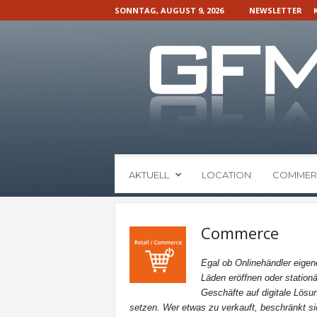
SONNTAG, AUGUST 9, 2026
NEWSLETTER
G
AKTUELL
LOCATION
COMMER
F
M
N
a
Commerce
c
h
Egal ob Onlinehändler eigen
r
Läden eröffnen oder stationä
i
Geschäfte auf digitale Lösu
c
setzen. Wer etwas zu verkauft, beschränkt si
h