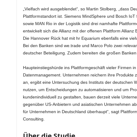
„Vielfach wird ausgeblendet“, so Martin Stolberg, „dass De
Plattformstandort ist. Siemens MindSphere und Bosch IoT fü
sowie MAN Rio in der Logistik sind drei namhafte Plattform
entwickelt sich die Allianz mit der offenen Plattform Allia
Die Hannover Rück hat mit hr Equarium ebenfalls eine vielv
Bei den Banken sind we.trade und Marco Polo zwei releva
deutscher Beteiligung. Zudem bereiten die großen Banken 
Haupteinstiegshürde ins Plattformgeschäft vieler Firmen in
Datenmanagement. Unternehmen reichern ihre Produkte zu
an, ergibt eine Untersuchung des Instituts der deutschen 
nutzen, um Entscheidungen zu automatisieren und um Prod
kundenindividuell zu gestalten, bauen derzeit viele Untern
gegenüber US-Anbietern und asiatischen Unternehmen abge
für Unternehmen in Deutschland überhaupt“, sagt Plattform
Consulting.
Über die Studie