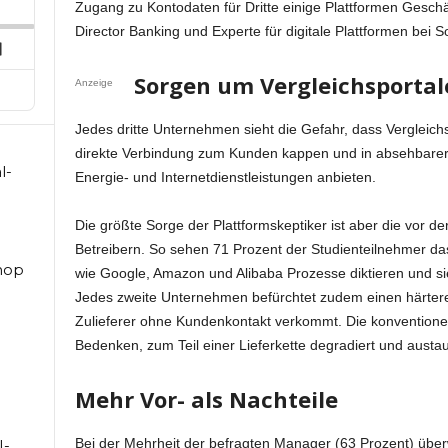
ard
Zugang zu Kontodaten für Dritte einige Plattformen Geschä
pisode
Director Banking und Experte für digitale Plattformen bei S
Next
Episode
Sorgen um Vergleichsporta
Anzeige
Jedes dritte Unternehmen sieht die Gefahr, dass Vergleich
direkte Verbindung zum Kunden kappen und in absehbarer Z
l-
Energie- und Internetdienstleistungen anbieten.
Die größte Sorge der Plattformskeptiker ist aber die vor d
Betreibern. So sehen 71 Prozent der Studienteilnehmer da
hop
wie Google, Amazon und Alibaba Prozesse diktieren und si
Jedes zweite Unternehmen befürchtet zudem einen härter
Zulieferer ohne Kundenkontakt verkommt. Die konventionel
Bedenken, zum Teil einer Lieferkette degradiert und aust
Mehr Vor- als Nachteile
Bei der Mehrheit der befragten Manager (63 Prozent) überw
I-