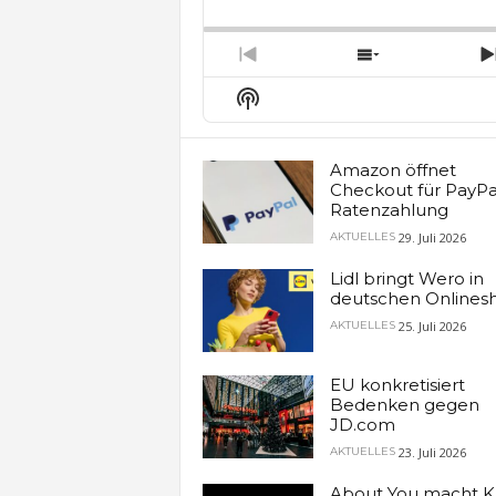
Backward
Pause
Forw
Rate
E
Previous
Show
Episode
Episodes
Show
List
Podcast
Information
Amazon öffnet
Checkout für PayPa
Ratenzahlung
29. Juli 2026
AKTUELLES
Lidl bringt Wero in
deutschen Onlines
25. Juli 2026
AKTUELLES
EU konkretisiert
Bedenken gegen
JD.com
23. Juli 2026
AKTUELLES
About You macht K