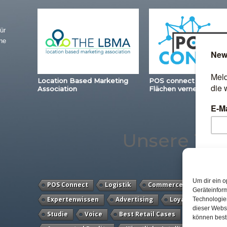
ür
ne
Location Based Marketing
POS connect – Station
Association
Flächen vernetzen
Unsere Th
Um dir ein o
POS Connect
Logistik
Commerce
Locatio
Geräteinfor
Expertenwissen
Advertising
Loyalty
Mobi
Technologien
dieser Websi
Studie
Voice
Best Retail Cases
Kassenlos
können best